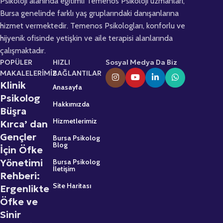
Psikoloji alanında eğitimli Temenos Psikoloji uzmanları,
Bursa genelinde farklı yaş gruplarındaki danışanlarına
hizmet vermektedir. Temenos Psikologları, konforlu ve
hijyenik ofisinde yetişkin ve aile terapisi alanlarında
çalışmaktadır.
POPÜLER
HIZLI
Sosyal Medya Da Biz
MAKALELERİMİZ
BAĞLANTILAR
Klinik
Anasayfa
Psikolog
Hakkımızda
Büşra
Hizmetlerimiz
Kırca’ dan
Gençler
Bursa Psikolog
Blog
İçin Öfke
Yönetimi
Bursa Psikolog
İletişim
Rehberi:
Site Haritası
Ergenlikte
Öfke ve
Sinir