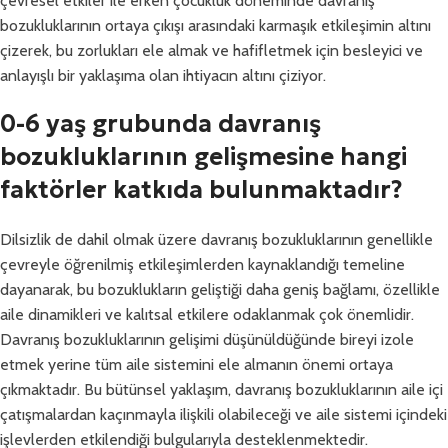
çevresel etkiler ile erken çocukluk döneminde davranış
bozukluklarının ortaya çıkışı arasındaki karmaşık etkileşimin altını
çizerek, bu zorlukları ele almak ve hafifletmek için besleyici ve
anlayışlı bir yaklaşıma olan ihtiyacın altını çiziyor.
0-6 yaş grubunda davranış
bozukluklarının gelişmesine hangi
faktörler katkıda bulunmaktadır?
Dilsizlik de dahil olmak üzere davranış bozukluklarının genellikle
çevreyle öğrenilmiş etkileşimlerden kaynaklandığı temeline
dayanarak, bu bozuklukların geliştiği daha geniş bağlamı, özellikle
aile dinamikleri ve kalıtsal etkilere odaklanmak çok önemlidir.
Davranış bozukluklarının gelişimi düşünüldüğünde bireyi izole
etmek yerine tüm aile sistemini ele almanın önemi ortaya
çıkmaktadır. Bu bütünsel yaklaşım, davranış bozukluklarının aile içi
çatışmalardan kaçınmayla ilişkili olabileceği ve aile sistemi içindeki
işlevlerden etkilendiği bulgularıyla desteklenmektedir.