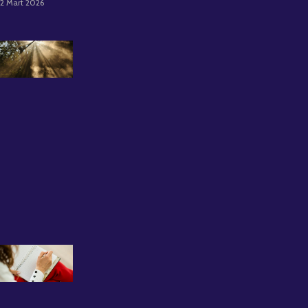
2 Mart 2026
Psikolojik
Destek
Almaktan
Çekinmeyin:
Uzman
Psikolog
Büşra Kırca
ile İlk Seans
Deneyimi
12 Kasım 2025
Grup
Terapisinin
Faydaları
Nelerdir?