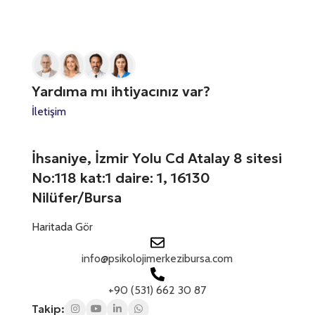
N
u
s
d
u
r
i
S
m
u
n
a
*
i
t
r
A
z
a
a
d
*
t
n
r
Yardıma mı ihtiyacınız var?
ı
e
e
z
s
İletişim
s
*
i
+
n
i
1
İhsaniye, İzmir Yolu Cd Atalay 8 sitesi
z
No:118 kat:1 daire: 1, 16130
Nilüfer/Bursa
Haritada Gör
info@psikolojimerkezibursa.com
+90 (531) 662 30 87
Takip: