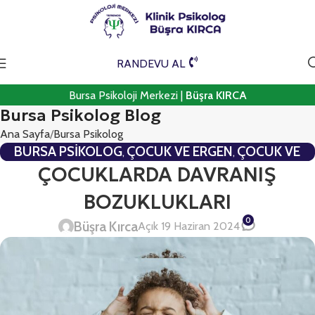
RANDEVU AL
Bursa Psikoloji Merkezi |
Büşra KIRCA
Bursa Psikolog Blog
Ana Sayfa
Bursa Psikolog
BURSA PSIKOLOG
ÇOCUK VE ERGEN
ÇOCUK VE
,
,
ERGEN PSIKOTERAPISI
ÇOCUKLARDA DAVRANIŞ
BOZUKLUKLARI
0
Büşra Kırca
Açık 19 Haziran 2024