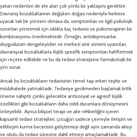
yatan nedenleri de ele alan çok yönlü bir yaklaşımı gerektirir.
Davranış bozukluklarının değişken doğası nedeniyle herkese
uyacak tek bir yöntem olmasa da, semptomları ve ilgili psikolojik
sorunları yönetmek için sıklıkla ilaç tedavisi ve psikoterapinin bir
kombinasyonu önerilmektedir. Örneğin, antidepresanlar,
duygudurum dengeleyiciler ve merkezi sinir sistemi uyarıcıları,
davranışsal bozukluklarla ilişkili spesifik semptomları hafifletmek
için reçete edilebilir ve bu da tedavi stratejisine farmakolojik bir
yön sunar.
Ancak bu bozuklukların tedavisinin temel taşı erken teşhis ve
müdahalede yatmaktadır. Tedaviye gecikmeden başlamak kritik
öneme sahiptir çünkü gelecekte antisosyal ve agresif kişilik
özellikleri gibi bozuklukların daha ciddi durumlara dönüşmesini
önleyebilir. Ayrıca bilişsel terapi ve aile rehberliğini içeren
kapsamlı tedavi stratejileri, çocuğun sadece çevreyle iletişim ve
etkileşim kurma becerisini geliştirmeyi değil aynı zamanda aileyi
ve okulu da tedavi sürecine dahil etmeyi amaçlamaktadır. Bu