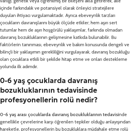
varlığı, genetik veya öğrenilmiş bir bileşeni akla getirerek, aile
içinde farkındalık ve potansiyel olarak önleyici stratejilere
duyulan ihtiyacı vurgulamaktadır. Ayrıca ebeveynlik tarzları
çocukların davranışlarını büyük ölçüde etkiler; hem aşırı sert
tutumlar hem de aşırı hoşgörülü yaklaşımlar, farkında olmadan
davranış bozukluklarının gelişmesine katkıda bulunabilir. Bu
faktörlerin tanınması, ebeveynlik ve bakım konusunda dengeli ve
bilinçli bir yaklaşımın gerekliliğini vurgulayarak, davranış bozukluğu
olan çocuklara etkili bir şekilde hitap etme ve onları destekleme
yolunda ilk adımdır.
0-6 yaş çocuklarda davranış
bozukluklarının tedavisinde
profesyonellerin rolü nedir?
0-6 yaş arası çocuklarda davranış bozukluklarının tedavisi
nde
genellikle çevrelerine karşı öğrenilen tepkiler olduğu anlayışından
hareketle, profesyonellerin bu bozukluklara müdahale etme rolü