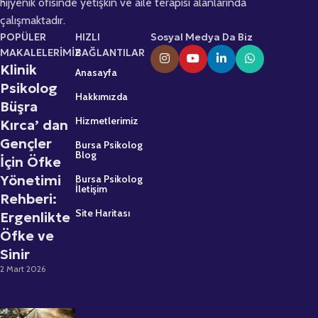
hijyenik ofisinde yetişkin ve aile terapisi alanlarında
çalışmaktadır.
POPÜLER
HIZLI
Sosyal Medya Da Biz
MAKALELERİMİZ
BAĞLANTILAR
Klinik
Anasayfa
Psikolog
Hakkımızda
Büşra
Hizmetlerimiz
Kırca’ dan
Gençler
Bursa Psikolog
Blog
İçin Öfke
Yönetimi
Bursa Psikolog
İletişim
Rehberi:
Site Haritası
Ergenlikte
Öfke ve
Sinir
2 Mart 2026
Psikolojik