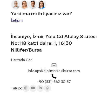
r
z
a
a
*
t
n
Yardıma mı ihtiyacınız var?
ı
e
z
İletişim
s
*
+
1
İhsaniye, İzmir Yolu Cd Atalay 8 sitesi
No:118 kat:1 daire: 1, 16130
Nilüfer/Bursa
Haritada Gör
info@psikolojimerkezibursa.com
+90 (531) 662 30 87
Takip: