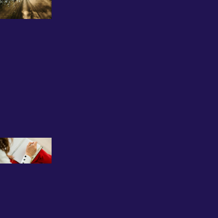
Destek
Almaktan
Çekinmeyin:
Uzman
Psikolog
Büşra Kırca
ile İlk Seans
Deneyimi
12 Kasım 2025
Grup
Terapisinin
Faydaları
Nelerdir?
Uzman
Psikolog