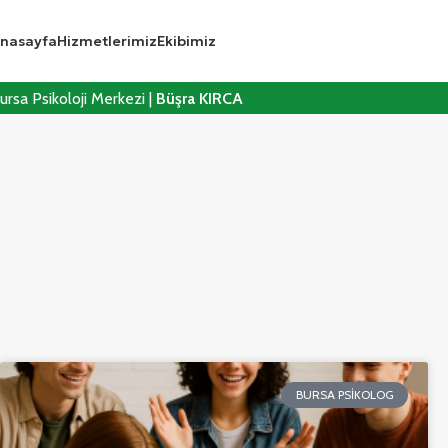
nasayfa
Hizmetlerimiz
Ekibimiz
ursa Psikoloji Merkezi |
Büşra KIRCA
BURSA PSIKOLOG