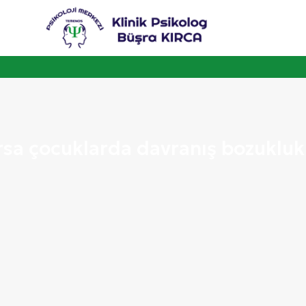
rsa çocuklarda davranış bozuklukl