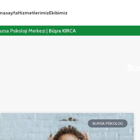
nasayfa
Hizmetlerimiz
Ekibimiz
ursa Psikoloji Merkezi |
Büşra KIRCA
Bu
BURSA PSIKOLOG