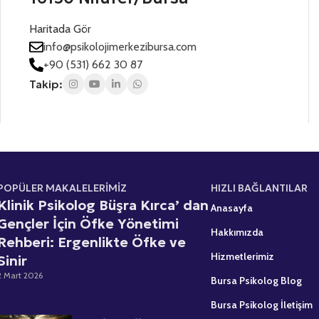
t
n
n
i
ı
e
Haritada Gör
z
z
s
*
*
info@psikolojimerkezibursa.com
+
+90 (531) 662 30 87
1
Takip:
POPÜLER MAKALELERİMİZ
HIZLI BAĞLANTILAR
Klinik Psikolog Büşra Kırca’ dan
Anasayfa
Gençler İçin Öfke Yönetimi
Hakkımızda
Rehberi: Ergenlikte Öfke ve
Hizmetlerimiz
Sinir
2 Mart 2026
Bursa Psikolog Blog
Bursa Psikolog İletişim