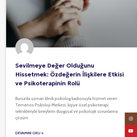
Sevilmeye Değer Olduğunu
Hissetmek: Özdeğerin İlişkilere Etkisi
ve Psikoterapinin Rolü
Bursa’da uzman klinik psikolog kadrosuyla hizmet veren
Temenos Psikoloji Merkezi, kişiye özel psikoterapi
teknikleriyle bireylerin duygusal ve psikolojik sorunlarına
çözüm
Insta
YouTu
DEVAMINI OKU »