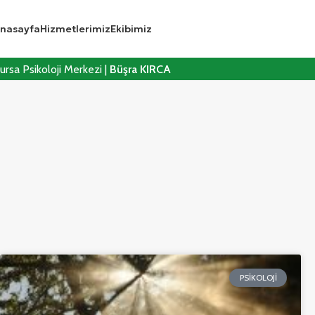
nasayfa
Hizmetlerimiz
Ekibimiz
ursa Psikoloji Merkezi |
Büşra KIRCA
PSIKOLOJI