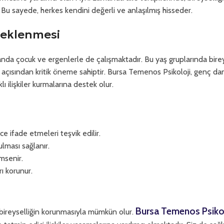
ar. Bu sayede, herkes kendini değerli ve anlaşılmış hisseder.
teklenmesi
nda çocuk ve ergenlerle de çalışmaktadır. Bu yaş gruplarında birey
 açısından kritik öneme sahiptir. Bursa Temenos Psikoloji, genç da
lı ilişkiler kurmalarına destek olur.
e ifade etmeleri teşvik edilir.
lması sağlanır.
emsenir.
rı korunur.
Bursa Temenos Psikol
da bireyselliğin korunmasıyla mümkün olur.