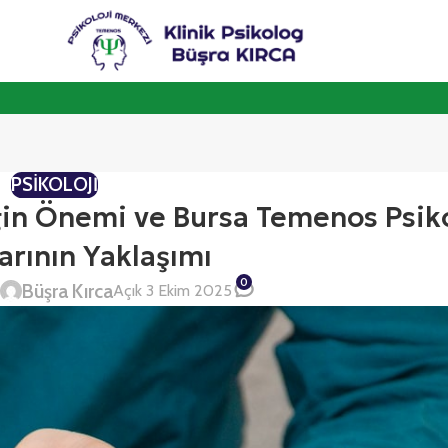
PSIKOLOJI
liğin Önemi ve Bursa Temenos Psiko
rının Yaklaşımı
0
Büşra Kırca
i
Açık 3 Ekim 2025