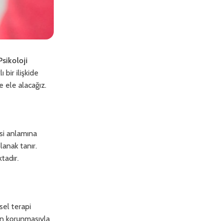
sikoloji
bir ilişkide
 ele alacağız.
esi anlamına
olanak tanır.
tadır.
sel terapi
ğin korunmasıyla