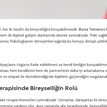
, her iki tarafın da bireyselliğini koruyabilmesidir.
Bursa Temenos P
de ilişkisel gelişim alanlarında destek sunmaktadır. Peki, sağlıklı 
nos Psikologlarının deneyimleri ışığında bu konuyu detaylı şekilde
 ihtiyaçlarını özgürce ifade edebilmesi ve kendi kimliğini koruyabilm
ını koruması, hem kendilerini hem de partnerlerini daha iyi anlamalarına 
m ve empati ile desteklendiğinde ilişkilerin güçlendiğini vurgulamak
erapisinde Bireyselliğin Rolü
ile terapisi hizmetleri sunmaktadır. Uzmanlar, danışanları ile birey
irmesine yardımcı olur. Aynı zamanda aile terapilerinde, bireyselli