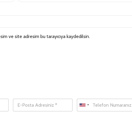
sim ve site adresim bu tarayıcıya kaydedilsin.
Hemen Ulaş!
E
T
-
e
U
P
l
n
o
e
i
s
f
t
o
t