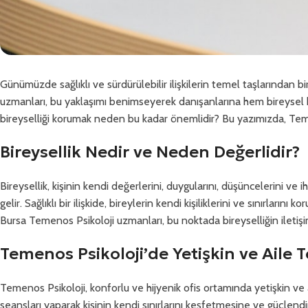
Günümüzde sağlıklı ve sürdürülebilir ilişkilerin temel taşlarından biri
uzmanları, bu yaklaşımı benimseyerek danışanlarına hem bireysel hem 
bireyselliği korumak neden bu kadar önemlidir? Bu yazımızda, Teme
Bireysellik Nedir ve Neden Değerlidir?
Bireysellik, kişinin kendi değerlerini, duygularını, düşüncelerini ve
gelir. Sağlıklı bir ilişkide, bireylerin kendi kişiliklerini ve sınırlar
Bursa Temenos Psikoloji uzmanları, bu noktada bireyselliğin iletişi
Temenos Psikoloji’de Yetişkin ve Aile T
Temenos Psikoloji, konforlu ve hijyenik ofis ortamında yetişkin ve a
seansları yaparak kişinin kendi sınırlarını keşfetmesine ve güçlend