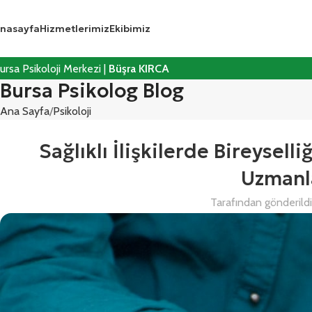
nasayfa
Hizmetlerimiz
Ekibimiz
ursa Psikoloji Merkezi |
Büşra KIRCA
Bursa Psikolog Blog
Ana Sayfa
Psikoloji
Sağlıklı İlişkilerde Bireysel
Uzmanla
Tarafından gönderild