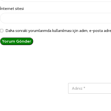
İnternet sitesi
Daha sonraki yorumlarımda kullanılması için adım, e-posta adre
N
A
u
d
m
ı
a
n
r
ı
a
z
n