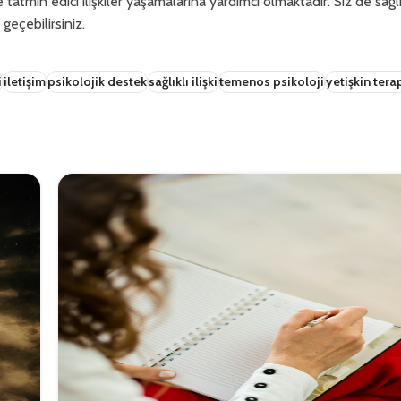
min edici ilişkiler yaşamalarına yardımcı olmaktadır. Siz de sağlıklı
 geçebilirsiniz.
i
iletişim
psikolojik destek
sağlıklı ilişki
temenos psikoloji
yetişkin tera