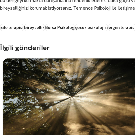
bu dengeyi kurmakta danışanlarına rehberlik ederek, daha güçlü ve tat
bireyselliğinizi korumak istiyorsanız, Temenos Psikoloji ile iletişime
aile terapisi
bireysellik
Bursa Psikolog
çocuk psikolojisi
ergen terapis
İlgili gönderiler