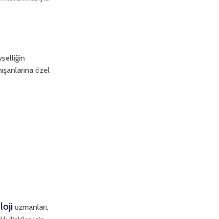
selliğin
nışanlarına özel
oji
uzmanları,