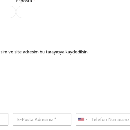
E-posta
*
sim ve site adresim bu tarayıcıya kaydedilsin.
Hemen Ulaş!
E
T
-
e
U
P
l
n