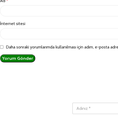
Ad
*
İnternet sitesi
Daha sonraki yorumlarımda kullanılması için adım, e-posta adre
N
A
u
d
m
ı
a