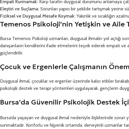
Empati Kurmamak:
Karşı tarafın duygusal durumunu anlamaya çal
Eleştiri ve Suçlama:
Sorunları yapıcı bir şekilde tartışmak yerine s
Fiziksel ve Duygusal Mesafe Koymak:
Yakınlık ve sıcaklığın azalma
Temenos Psikoloji’nin Yetişkin ve Aile 
Bursa Temenos Psikoloji uzmanları, duygusal ihmalin yol açtığı sorun
danışanların kendilerini ifade etmelerini teşvik ederek empati ve an
güçlendirilir.
Çocuk ve Ergenlerle Çalışmanın Önem
Duygusal ihmal, çocuklar ve ergenler üzerinde kalıcı etkiler bırak
psikolojik destek ve terapi yöntemleri uygulayarak, gençlerin duygus
Bursa’da Güvenilir Psikolojik Destek İ
Bursa’da yaşayan ve duygusal ihmal nedeniyle ilişkilerinde sorun 
sunmaktadır. Konforlu ve hijyenik ortamda, deneyimli uzmanlar tarafı