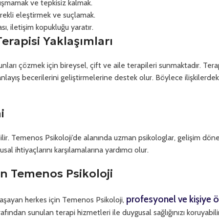
ışmamak ve tepkisiz kalmak.
ürekli eleştirmek ve suçlamak.
sı, iletişim kopukluğu yaratır.
Terapisi Yaklaşımları
ları çözmek için bireysel, çift ve aile terapileri sunmaktadır. Terap
layış becerilerini geliştirmelerine destek olur. Böylece ilişkilerde
i
abilir. Temenos Psikoloji’de alanında uzman psikologlar, gelişim dö
al ihtiyaçlarını karşılamalarına yardımcı olur.
çin Temenos Psikoloji
profesyonel ve kişiye 
yaşayan herkes için Temenos Psikoloji,
ndan sunulan terapi hizmetleri ile duygusal sağlığınızı koruyabilir,