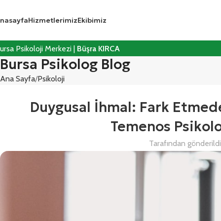
nasayfa
Hizmetlerimiz
Ekibimiz
ursa Psikoloji Merkezi |
Büşra KIRCA
Bursa Psikolog Blog
Ana Sayfa
Psikoloji
Duygusal İhmal: Fark Etmeden
Temenos Psikolo
Tarafından gönderild