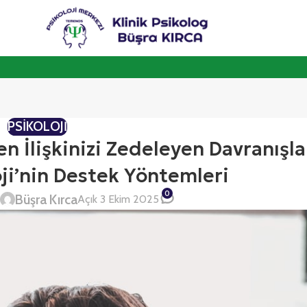
PSIKOLOJI
 İlişkinizi Zedeleyen Davranışla
ji’nin Destek Yöntemleri
0
Büşra Kırca
i
Açık 3 Ekim 2025