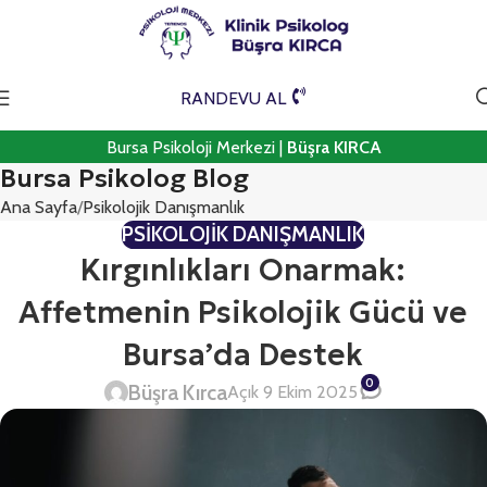
RANDEVU AL
Bursa Psikoloji Merkezi |
Büşra KIRCA
Bursa Psikolog Blog
Ana Sayfa
Psikolojik Danışmanlık
PSIKOLOJIK DANIŞMANLIK
Kırgınlıkları Onarmak:
Affetmenin Psikolojik Gücü ve
Bursa’da Destek
0
Büşra Kırca
Açık 9 Ekim 2025