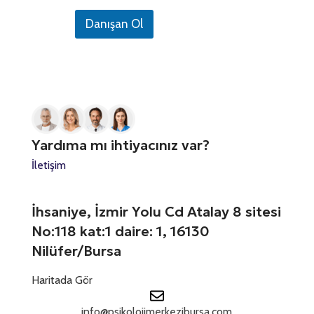
e
A
ı
i
f
d
z
Danışan Ol
o
t
r
E
n
e
e
-
N
s
P
d
u
i
o
S
m
n
s
a
i
t
t
r
z
a
a
a
*
t
n
Yardıma mı ihtiyacınız var?
ı
e
z
İletişim
s
*
+
1
İhsaniye, İzmir Yolu Cd Atalay 8 sitesi
No:118 kat:1 daire: 1, 16130
Nilüfer/Bursa
Haritada Gör
info@psikolojimerkezibursa.com