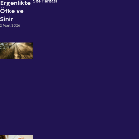
Site Haritası
Ergenlikte
Öfke ve
Sinir
2 Mart 2026
Psikolojik
Destek
Almaktan
Çekinmeyin:
Uzman
Psikolog
Büşra Kırca
ile İlk Seans
Deneyimi
12 Kasım 2025
Grup