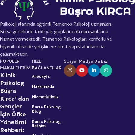
Psikoloji alanında eğitimli Temenos Psikoloji uzmanları,
Bursa genelinde farklı yaş gruplarındaki danışanlarına
hizmet vermektedir. Temenos Psikologları, konforlu ve
hijyenik ofisinde yetişkin ve aile terapisi alanlarında
çalışmaktadır.
POPÜLER
HIZLI
Sosyal Medya Da Biz
MAKALELERİMİZ
BAĞLANTILAR
Klinik
Anasayfa
Psikolog
Hakkımızda
Büşra
Hizmetlerimiz
Kırca’ dan
Gençler
Bursa Psikolog
Blog
İçin Öfke
Yönetimi
Bursa Psikolog
İletişim
Rehberi: