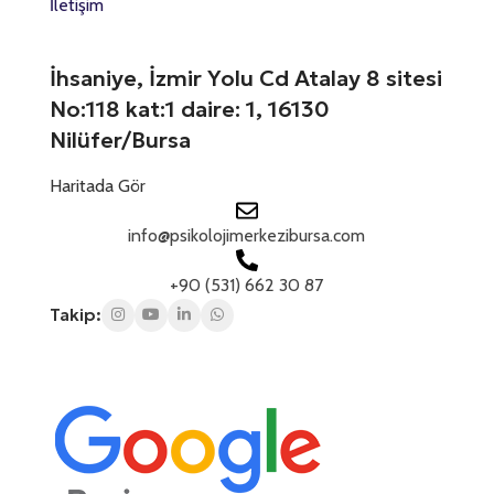
İletişim
s
*
+
1
İhsaniye, İzmir Yolu Cd Atalay 8 sitesi
No:118 kat:1 daire: 1, 16130
Nilüfer/Bursa
Haritada Gör
info@psikolojimerkezibursa.com
+90 (531) 662 30 87
Takip: