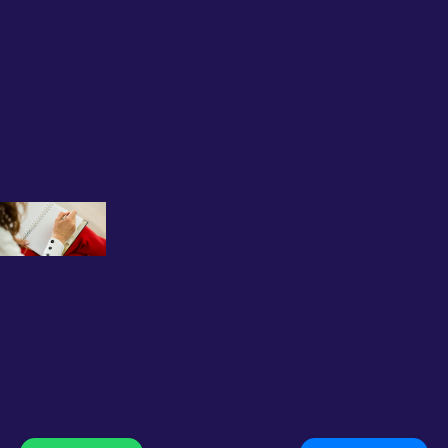
Uzman
Psikolog
Büşra Kırca
ile İlk Seans
Deneyimi
12 Kasım 2025
Grup
Terapisinin
Faydaları
Nelerdir?
Uzman
Psikolog
Büşra
Kırca
Anlatıyor
12 Kasım 2025