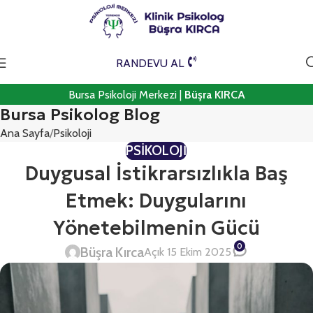
RANDEVU AL
Bursa Psikoloji Merkezi |
Büşra KIRCA
Bursa Psikolog Blog
Ana Sayfa
Psikoloji
PSIKOLOJI
Duygusal İstikrarsızlıkla Baş
Etmek: Duygularını
Yönetebilmenin Gücü
0
Büşra Kırca
Açık 15 Ekim 2025