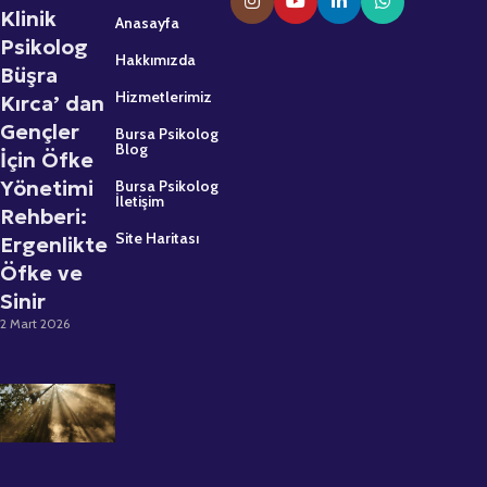
Klinik
Anasayfa
Psikolog
Hakkımızda
Büşra
Hizmetlerimiz
Kırca’ dan
Gençler
Bursa Psikolog
Blog
İçin Öfke
Yönetimi
Bursa Psikolog
İletişim
Rehberi:
Site Haritası
Ergenlikte
Öfke ve
Sinir
2 Mart 2026
Psikolojik
Destek
Almaktan
Çekinmeyin: