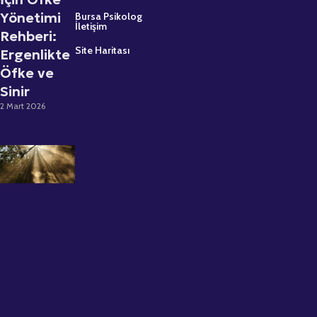
Yönetimi
Bursa Psikolog
İletişim
Rehberi:
Site Haritası
Ergenlikte
Öfke ve
Sinir
2 Mart 2026
Psikolojik
Destek
Almaktan
Çekinmeyin:
Uzman
Psikolog
Büşra Kırca
ile İlk Seans
Deneyimi
12 Kasım 2025