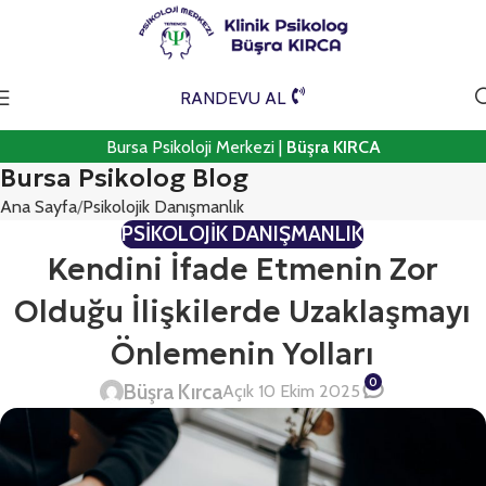
RANDEVU AL
Bursa Psikoloji Merkezi |
Büşra KIRCA
Bursa Psikolog Blog
Ana Sayfa
Psikolojik Danışmanlık
PSIKOLOJIK DANIŞMANLIK
Kendini İfade Etmenin Zor
Olduğu İlişkilerde Uzaklaşmayı
Önlemenin Yolları
0
Büşra Kırca
Açık 10 Ekim 2025