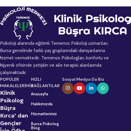
Psikoloji alanında eğitimli Temenos Psikoloji uzmanları,
Bursa genelinde farklı yaş gruplarındaki danışanlarına
hizmet vermektedir. Temenos Psikologları, konforlu ve
hijyenik ofisinde yetişkin ve aile terapisi alanlarında
çalışmaktadır.
POPÜLER
HIZLI
Sosyal Medya Da Biz
MAKALELERİMİZ
BAĞLANTILAR
Klinik
Anasayfa
Psikolog
Hakkımızda
Büşra
Hizmetlerimiz
Kırca’ dan
Gençler
Bursa Psikolog
Blog
İçin Öfke