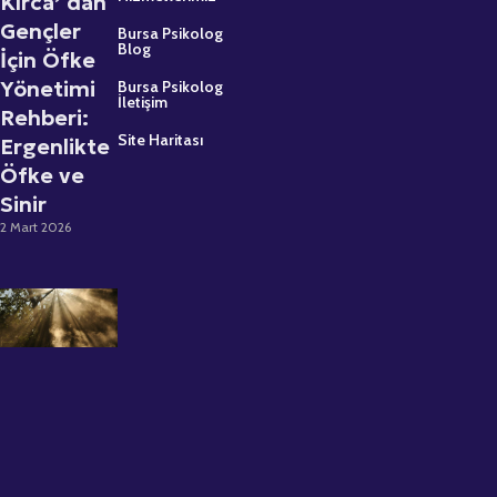
Kırca’ dan
Gençler
Bursa Psikolog
Blog
İçin Öfke
Yönetimi
Bursa Psikolog
İletişim
Rehberi:
Site Haritası
Ergenlikte
Öfke ve
Sinir
2 Mart 2026
Psikolojik
Destek
Almaktan
Çekinmeyin:
Uzman
Psikolog
Büşra Kırca