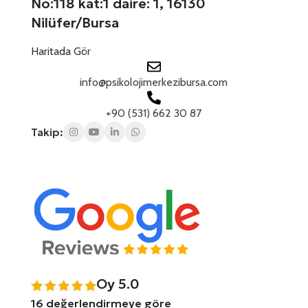
No:118 kat:1 daire: 1, 16130
a
Nilüfer/Bursa
Haritada Gör
info@psikolojimerkezibursa.com
+90 (531) 662 30 87
Takip:
Oy 5.0
16 değerlendirmeye göre