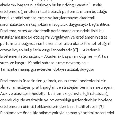
akademik başarısını etkileyen bir kısır döngü yaratır. Üstelik
erteleme, öğrencilerin kasıtlı olarak performanslarını bozduğu
kendi kendini sabote etme ve karşılanmayan akademik
sorumluluklardan kaynaklanan suçluluk duygusuyla bağlantılıdır.
Erteleme, stres ve akademik performans arasındaki ilişki, bu
unsurlar arasındaki etkileşimi vurgulayan ve ertelemenin stres-
performans bağında nasıl önemli bir aracı olarak hizmet ettiğini
ortaya koyan bulgularla vurgulanmaktadır [6]. – Akademik
Ertelemenin Sonuçları: – Akademik başarının düşmesi – Artan
stres ve kaygı – Kendini sabote etme davranışları –
Tamamlanmamış görevlerden dolayı suçluluk duygusu
Ertelemenin üstesinden gelmek, onun temel nedenlerini ele
almayı amaçlayan pratik ipuçları ve stratejiler benimsemeyi içerir.
Açık ve ulaşılabilir hedefler belirlemek, görevle ilgili rahatsızlığı
önemli ölçüde azaltabilir ve öz yeterliliği güçlendirebilir, böylece
ertelemenin birincil tetikleyicilerinden birini hafifletebilir [2].
Planlama ve önceliklendirme yoluyla zaman yönetimi becerilerini