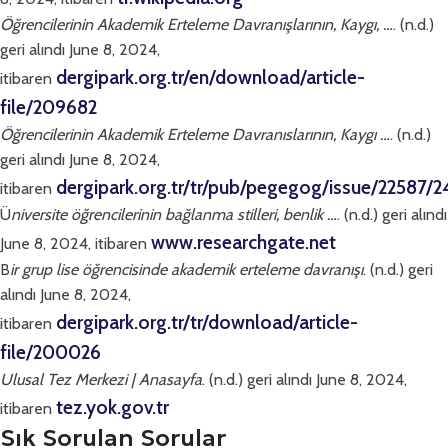
Öğrencilerinin Akademik Erteleme Davranışlarının, Kaygı, …
. (n.d.)
geri alındı June 8, 2024,
dergipark.org.tr/en/download/article-
itibaren
file/209682
Öğrencilerinin Akademik Erteleme Davranıslarının, Kaygı …
. (n.d.)
geri alındı June 8, 2024,
dergipark.org.tr/tr/pub/pegegog/issue/22587/2
itibaren
Ü
niversite öğrencilerinin bağlanma stilleri, benlik …
. (n.d.) geri alındı
www.researchgate.net
June 8, 2024, itibaren
B
ir grup lise öğrencisinde akademik erteleme davranışı
. (n.d.) geri
alındı June 8, 2024,
dergipark.org.tr/tr/download/article-
itibaren
file/200026
Ulusal Tez Merkezi | Anasayfa
. (n.d.) geri alındı June 8, 2024,
tez.yok.gov.tr
itibaren
Sık Sorulan Sorular