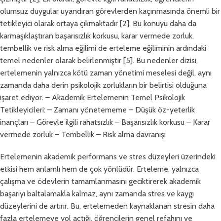
olumsuz duygular uyandıran görevlerden kaçınmasında önemli bir
tetikleyici olarak ortaya çıkmaktadır [2]. Bu konuyu daha da
karmaşıklaştıran başarısızlık korkusu, karar vermede zorluk,
tembellik ve risk alma eğilimi de erteleme eğiliminin ardındaki
temel nedenler olarak belirlenmiştir [5]. Bu nedenler dizisi,
ertelemenin yalnızca kötü zaman yönetimi meselesi değil, aynı
zamanda daha derin psikolojik zorlukların bir belirtisi olduğuna
işaret ediyor. – Akademik Ertelemenin Temel Psikolojik
Tetikleyicileri: – Zamanı yönetememe – Düşük öz-yeterlik
inançları – Görevle ilgili rahatsızlık – Başarısızlık korkusu – Karar
vermede zorluk – Tembellik – Risk alma davranışı
Ertelemenin akademik performans ve stres düzeyleri üzerindeki
etkisi hem anlamlı hem de çok yönlüdür. Erteleme, yalnızca
çalışma ve ödevlerin tamamlanmasını geciktirerek akademik
başarıyı baltalamakla kalmaz, aynı zamanda stres ve kaygı
düzeylerini de artırır. Bu, ertelemeden kaynaklanan stresin daha
fazla ertelemeye yol açtığı, öğrencilerin genel refahını ve