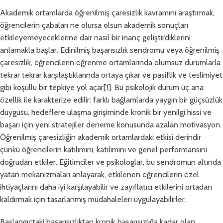
Akademik ortamlarda öğrenilmiş çaresizlik kavramını araştırmak,
öğrencilerin çabaları ne olursa olsun akademik sonuçları
etkileyemeyeceklerine dair nasıl bir inanç geliştirdiklerini
anlamakla başlar. Edinilmiş başarısızlık sendromu veya öğrenilmiş
çaresizlik, öğrencilerin öğrenme ortamlarında olumsuz durumlarla
tekrar tekrar karşılaştıklarında ortaya çıkar ve pasiflik ve teslimiyet
gibi koşullu bir tepkiye yol açar[1]. Bu psikolojik durum üç ana
özellik ile karakterize edilir: farklı bağlamlarda yaygın bir güçsüzlük
duygusu, hedeflere ulaşma girişiminde kronik bir yenilgi hissi ve
başarı için yeni stratejiler deneme konusunda azalan motivasyon.
Öğrenilmiş çaresizliğin akademik ortamlardaki etkisi derindir
çünkü öğrencilerin katılımını, katılımını ve genel performansını
doğrudan etkiler. Eğitimciler ve psikologlar, bu sendromun altında
yatan mekanizmaları anlayarak, etkilenen öğrencilerin özel
ihtiyaçlarını daha iyi karşılayabilir ve zayıflatıcı etkilerini ortadan
kaldırmak için tasarlanmış müdahaleleri uygulayabilirler.
Başlangıçtaki başarısızlıktan kronik başarısızlığa kadar olan