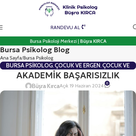
RANDEVU AL
Bursa Psikoloji Merkezi |
Büşra KIRCA
Bursa Psikolog Blog
Ana Sayfa
Bursa Psikolog
BURSA PSIKOLOG
ÇOCUK VE ERGEN
ÇOCUK VE
,
,
ERGEN PSIKOTERAPISI
GENEL PSIKOTERAPI
AKADEMİK BAŞARISIZLIK
,
0
Büşra Kırca
Açık 19 Haziran 2024