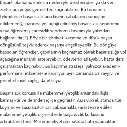
başarılı olamama korkusu nedeniyle derslerinden ya da yeni
zorluklara göğüs germekten kaçınabilirler. Bu fenomen,
tekrarlanan başarısızlıkların kişinin çabalarının sonuçları
etkilemediği inancına yol açtığı edinilmiş başarısızlık sendromu
veya öğrenilmiş çaresizlik sendromu kavramıyla yakından
bağlantılıdır [1]. Böyle bir zihniyet, kaçınma ve düşük başarı
döngüsünü teşvik ederek başarıyı engelleyebilir. Bu döngüye
hapsolan öğrenciler, çabalarının kaçınılmaz olarak başarısızlığa yol
açacağına inanarak erteleyebilir, ödevlerini atlayabilir, hatta ders
çalışmaktan kaçınabilir. Bu kaçınma stratejisi yalnızca akademik
performansı etkilemekle kalmıyor, aynı zamanda öz saygıyı ve
genel zihinsel sağlığı da etkiliyor.
Başarısızlık korkusu ile mükemmeliyetçilik arasındaki ilişki
karmaşıktır ve derinden iç içe geçmiştir. Aşırı yüksek standartlar
koymak ve kusursuzluk için çabalamakla karakterize edilen
mükemmeliyetçilik, öğrencilerde başarısızlık korkusunu
artırabilmektedir. Mükemmeliyetçiler sıklıkla hata yapmaktan