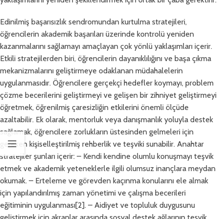
Edinilmiş başarısızlık sendromundan kurtulma stratejileri,
öğrencilerin akademik başarıları üzerinde kontrolü yeniden
kazanmalarını sağlamayı amaçlayan çok yönlü yaklaşımları içerir.
Etkili stratejilerden biri, öğrencilerin dayanıklılığını ve başa çıkma
mekanizmalarını geliştirmeye odaklanan müdahalelerin
uygulanmasıdır. Öğrencilere gerçekçi hedefler koymayı, problem
çözme becerilerini geliştirmeyi ve gelişen bir zihniyet geliştirmeyi
öğretmek, öğrenilmiş çaresizliğin etkilerini önemli ölçüde
azaltabilir. Ek olarak, mentorluk veya danışmanlık yoluyla destek
sağlamak, öğrencilere zorlukların üstesinden gelmeleri için
gereken kişiselleştirilmiş rehberlik ve teşviki sunabilir. Anahtar
stratejiler şunları içerir: – Kendi kendine olumlu konuşmayı teşvik
etmek ve akademik yeteneklerle ilgili olumsuz inançlara meydan
okumak. – Erteleme ve görevden kaçınma konularını ele almak
için yapılandırılmış zaman yönetimi ve çalışma becerileri
eğitiminin uygulanması[2]. – Aidiyet ve topluluk duygusunu
geliştirmek için akranlar arasında sosyal destek ağlarının teşvik