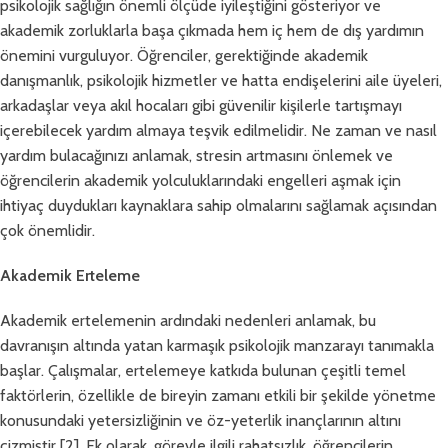
psikolojik sağlığın önemli ölçüde iyileştiğini gösteriyor ve
akademik zorluklarla başa çıkmada hem iç hem de dış yardımın
önemini vurguluyor. Öğrenciler, gerektiğinde akademik
danışmanlık, psikolojik hizmetler ve hatta endişelerini aile üyeleri,
arkadaşlar veya akıl hocaları gibi güvenilir kişilerle tartışmayı
içerebilecek yardım almaya teşvik edilmelidir. Ne zaman ve nasıl
yardım bulacağınızı anlamak, stresin artmasını önlemek ve
öğrencilerin akademik yolculuklarındaki engelleri aşmak için
ihtiyaç duydukları kaynaklara sahip olmalarını sağlamak açısından
çok önemlidir.
Akademik Erteleme
Akademik ertelemenin ardındaki nedenleri anlamak, bu
davranışın altında yatan karmaşık psikolojik manzarayı tanımakla
başlar. Çalışmalar, ertelemeye katkıda bulunan çeşitli temel
faktörlerin, özellikle de bireyin zamanı etkili bir şekilde yönetme
konusundaki yetersizliğinin ve öz-yeterlik inançlarının altını
çizmiştir [2]. Ek olarak, görevle ilgili rahatsızlık, öğrencilerin