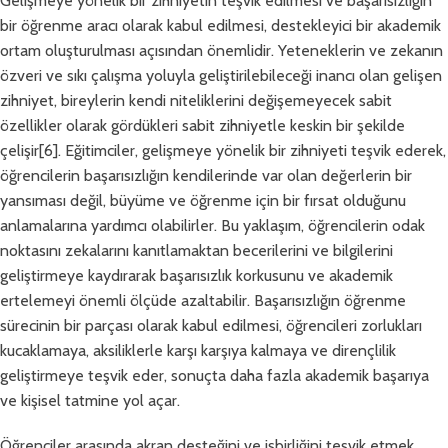
Gelişmeye yönelik bir zihniyetin teşvik edilmesi ve başarısızlığın
bir öğrenme aracı olarak kabul edilmesi, destekleyici bir akademik
ortam oluşturulması açısından önemlidir. Yeteneklerin ve zekanın
özveri ve sıkı çalışma yoluyla geliştirilebileceği inancı olan gelişen
zihniyet, bireylerin kendi niteliklerini değişemeyecek sabit
özellikler olarak gördükleri sabit zihniyetle keskin bir şekilde
çelişir[6]. Eğitimciler, gelişmeye yönelik bir zihniyeti teşvik ederek,
öğrencilerin başarısızlığın kendilerinde var olan değerlerin bir
yansıması değil, büyüme ve öğrenme için bir fırsat olduğunu
anlamalarına yardımcı olabilirler. Bu yaklaşım, öğrencilerin odak
noktasını zekalarını kanıtlamaktan becerilerini ve bilgilerini
geliştirmeye kaydırarak başarısızlık korkusunu ve akademik
ertelemeyi önemli ölçüde azaltabilir. Başarısızlığın öğrenme
sürecinin bir parçası olarak kabul edilmesi, öğrencileri zorlukları
kucaklamaya, aksiliklerle karşı karşıya kalmaya ve dirençlilik
geliştirmeye teşvik eder, sonuçta daha fazla akademik başarıya
ve kişisel tatmine yol açar.
Öğrenciler arasında akran desteğini ve işbirliğini teşvik etmek,