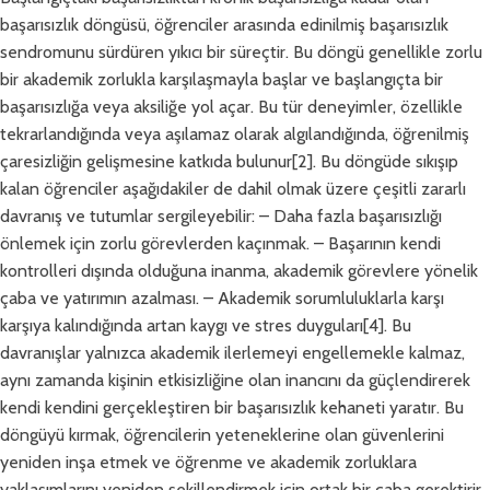
başarısızlık döngüsü, öğrenciler arasında edinilmiş başarısızlık
sendromunu sürdüren yıkıcı bir süreçtir. Bu döngü genellikle zorlu
bir akademik zorlukla karşılaşmayla başlar ve başlangıçta bir
başarısızlığa veya aksiliğe yol açar. Bu tür deneyimler, özellikle
tekrarlandığında veya aşılamaz olarak algılandığında, öğrenilmiş
çaresizliğin gelişmesine katkıda bulunur[2]. Bu döngüde sıkışıp
kalan öğrenciler aşağıdakiler de dahil olmak üzere çeşitli zararlı
davranış ve tutumlar sergileyebilir: – Daha fazla başarısızlığı
önlemek için zorlu görevlerden kaçınmak. – Başarının kendi
kontrolleri dışında olduğuna inanma, akademik görevlere yönelik
çaba ve yatırımın azalması. – Akademik sorumluluklarla karşı
karşıya kalındığında artan kaygı ve stres duyguları[4]. Bu
davranışlar yalnızca akademik ilerlemeyi engellemekle kalmaz,
aynı zamanda kişinin etkisizliğine olan inancını da güçlendirerek
kendi kendini gerçekleştiren bir başarısızlık kehaneti yaratır. Bu
döngüyü kırmak, öğrencilerin yeteneklerine olan güvenlerini
yeniden inşa etmek ve öğrenme ve akademik zorluklara
yaklaşımlarını yeniden şekillendirmek için ortak bir çaba gerektirir.