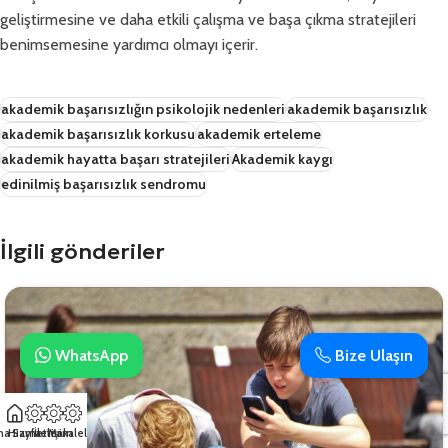
geliştirmesine ve daha etkili çalışma ve başa çıkma stratejileri
benimsemesine yardımcı olmayı içerir.
akademik başarısızlığın psikolojik nedenleri
akademik başarısızlık
akademik başarısızlık korkusu
akademik erteleme
akademik hayatta başarı stratejileri
Akademik kaygı
edinilmiş başarısızlık sendromu
İlgili gönderiler
WhatsApp
Bize Ulaşın
na Sayfa
Hizmetler
İletişim
Makaleler