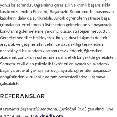
yönlü bir sorundur. Öğrenilmiş çaresizlik ve kronik başarısızlıkla
karakterize edilen Edinilmiş Başarısızlık Sendromu, bu başarısızlık
kalıplarını daha da sürdürebilir. Ancak öğrencilerin stresle başa
çıkmalarına, ertelemenin üstesinden gelmelerine ve başarısızlık
korkularını gidermelerine yardımcı olacak stratejiler mevcuttur.
Gerçekçi hedefler belirleyerek, ihtiyaç duyulduğunda destek
arayarak ve gelişme zihniyetini ve dayanıklılığı teşvik eden
destekleyici bir akademik ortamı teşvik ederek, öğrenciler
akademik zorlukların üstesinden daha etkili bir şekilde gelebilirler.
Sonuçta, etkili olan psikolojik faktörleri anlayarak ve akademik
başarıya proaktif yaklaşımlar uygulayarak, öğrenciler başarısızlık
döngüsünden kurtulabilir ve tam potansiyellerine ulaşmaya
çalışabilirler.
REFERANSLAR
K
azanılmış başarısızlık sendromu (psikoloji)
. (n.d.) geri alındı June
tr.wikipedia.org
8, 2024, itibaren