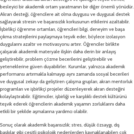
besleyici bir akademik ortam yaratmanın bir diğer önemli yönüdür.
Akran desteği, öğrencilere ait olma duygusu ve duygusal destek
sağlayarak stresin ve başarısızlık korkusunun etkilerini azaltabilir.
İşbirlikçi öğrenme ortamları, öğrencileri bilgi, deneyim ve başa
çıkma stratejilerini paylaşmaya teşvik eder, böylece izolasyon
duygularını azaltır ve motivasyonu artırır. Öğrenciler birlikte
çalışarak akademik materyale ilişkin daha derin bir anlayış
geliştirebilir, problem çözme becerilerini geliştirebilir ve
yeteneklerine güven duyabilirler. Kurumlar, yalnızca akademik
performansı artırmakla kalmayıp aynı zamanda sosyal becerileri
ve duygusal zekayı da geliştiren çalışma grupları, akran mentorluk
programları ve işbirlikçi projeler düzenleyerek akran desteğini
kolaylaştırabilir. Eğitimciler, işbirliği ve karşılıklı destek kültürünü
teşvik ederek öğrencilerin akademik yaşamın zorluklarını daha
etkili bir şekilde aşmalarına yardımcı olabilir.
Sonuç olarak akademik başarısızlık; stres, düşük özsaygı, dış
baskılar gibi çeşitli psikolojik nedenlerden kaynaklanabilen çok