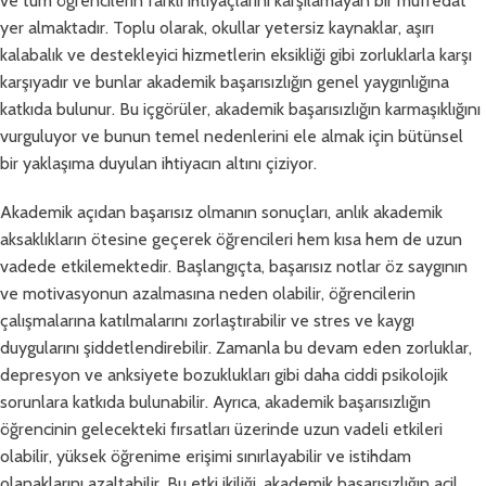
ve tüm öğrencilerin farklı ihtiyaçlarını karşılamayan bir müfredat
yer almaktadır. Toplu olarak, okullar yetersiz kaynaklar, aşırı
kalabalık ve destekleyici hizmetlerin eksikliği gibi zorluklarla karşı
karşıyadır ve bunlar akademik başarısızlığın genel yaygınlığına
katkıda bulunur. Bu içgörüler, akademik başarısızlığın karmaşıklığını
vurguluyor ve bunun temel nedenlerini ele almak için bütünsel
bir yaklaşıma duyulan ihtiyacın altını çiziyor.
Akademik açıdan başarısız olmanın sonuçları, anlık akademik
aksaklıkların ötesine geçerek öğrencileri hem kısa hem de uzun
vadede etkilemektedir. Başlangıçta, başarısız notlar öz saygının
ve motivasyonun azalmasına neden olabilir, öğrencilerin
çalışmalarına katılmalarını zorlaştırabilir ve stres ve kaygı
duygularını şiddetlendirebilir. Zamanla bu devam eden zorluklar,
depresyon ve anksiyete bozuklukları gibi daha ciddi psikolojik
sorunlara katkıda bulunabilir. Ayrıca, akademik başarısızlığın
öğrencinin gelecekteki fırsatları üzerinde uzun vadeli etkileri
olabilir, yüksek öğrenime erişimi sınırlayabilir ve istihdam
olanaklarını azaltabilir. Bu etki ikiliği, akademik başarısızlığın acil