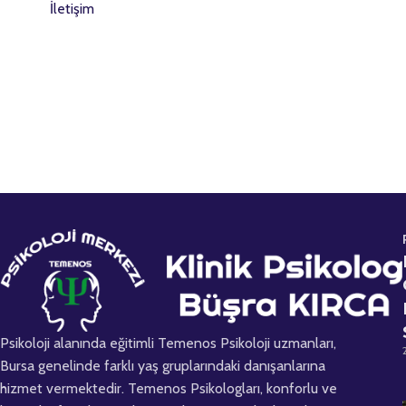
İletişim
m
a
r
a
n
ı
z
Psikoloji alanında eğitimli Temenos Psikoloji uzmanları,
Bursa genelinde farklı yaş gruplarındaki danışanlarına
hizmet vermektedir. Temenos Psikologları, konforlu ve