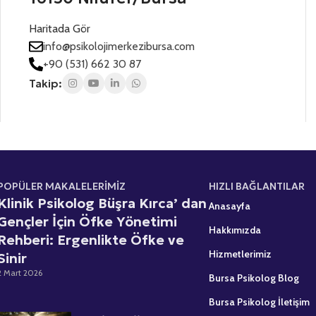
t
n
n
i
ı
e
Haritada Gör
z
z
s
*
*
info@psikolojimerkezibursa.com
+
+90 (531) 662 30 87
1
Takip:
POPÜLER MAKALELERİMİZ
HIZLI BAĞLANTILAR
Klinik Psikolog Büşra Kırca’ dan
Anasayfa
Gençler İçin Öfke Yönetimi
Hakkımızda
Rehberi: Ergenlikte Öfke ve
Hizmetlerimiz
Sinir
2 Mart 2026
Bursa Psikolog Blog
Bursa Psikolog İletişim