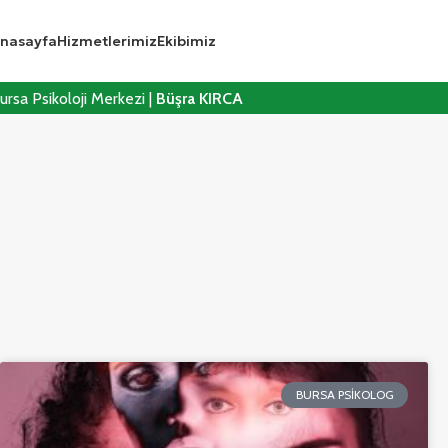
nasayfa
Hizmetlerimiz
Ekibimiz
ursa Psikoloji Merkezi |
Büşra KIRCA
BURSA PSIKOLOG