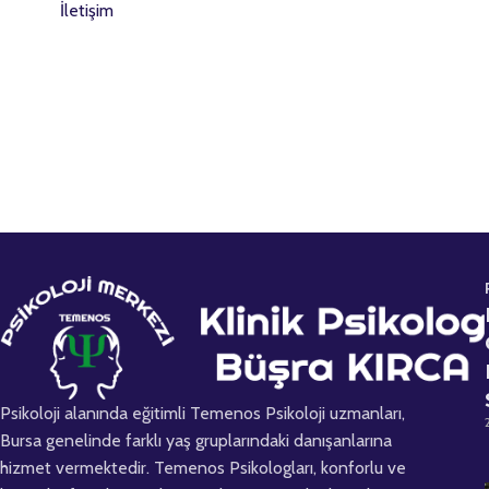
İletişim
s
t
a
Psikoloji alanında eğitimli Temenos Psikoloji uzmanları,
Bursa genelinde farklı yaş gruplarındaki danışanlarına
hizmet vermektedir. Temenos Psikologları, konforlu ve