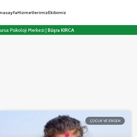
nasayfa
Hizmetlerimiz
Ekibimiz
ursa Psikoloji Merkezi |
Büşra KIRCA
ÇOCUK VE ERGEN