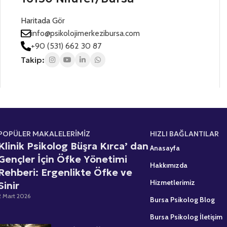
t
n
n
i
ı
e
Haritada Gör
z
z
s
*
*
info@psikolojimerkezibursa.com
+
+90 (531) 662 30 87
1
Takip:
POPÜLER MAKALELERİMİZ
HIZLI BAĞLANTILAR
Klinik Psikolog Büşra Kırca’ dan
Anasayfa
Gençler İçin Öfke Yönetimi
Hakkımızda
Rehberi: Ergenlikte Öfke ve
Hizmetlerimiz
Sinir
2 Mart 2026
Bursa Psikolog Blog
Bursa Psikolog İletişim