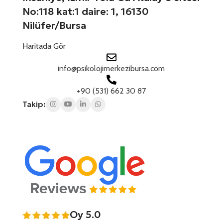
No:118 kat:1 daire: 1, 16130
Nilüfer/Bursa
Haritada Gör
info@psikolojimerkezibursa.com
+90 (531) 662 30 87
Takip:
Oy 5.0