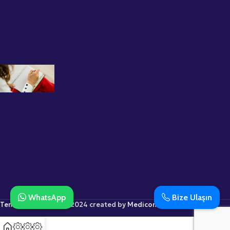
ile İlk Seans
Deneyimi
12 Kasım 2025
Grup
Terapisinin
Faydaları
Nelerdir?
Uzman
Psikolog
Büşra
Kırca
Anlatıyor
12 Kasım 2025
WhatsApp
Bize Ulaşın
Temenos Psikoloji
© 2024 created by
Medicom