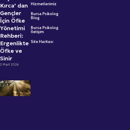
Hizmetlerimiz
Kırca’ dan
Gençler
Bursa Psikolog
Blog
İçin Öfke
Yönetimi
Bursa Psikolog
İletişim
Rehberi:
Site Haritası
Ergenlikte
Öfke ve
Sinir
2 Mart 2026
Psikolojik
Destek
Almaktan
Çekinmeyin:
Uzman
Psikolog
Büşra Kırca