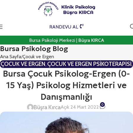
RANDEVU AL
Bursa Psikoloji Merkezi |
Büşra KIRCA
Bursa Psikolog Blog
Ana Sayfa
Çocuk ve Ergen
ÇOCUK VE ERGEN
ÇOCUK VE ERGEN PSIKOTERAPISI
,
,
GENEL PSIKOTERAPI
Bursa Çocuk Psikolog-Ergen (0-
15 Yaş) Psikolog Hizmetleri ve
Danışmanlığı
0
Büşra Kırca
Açık 24 Mart 2022