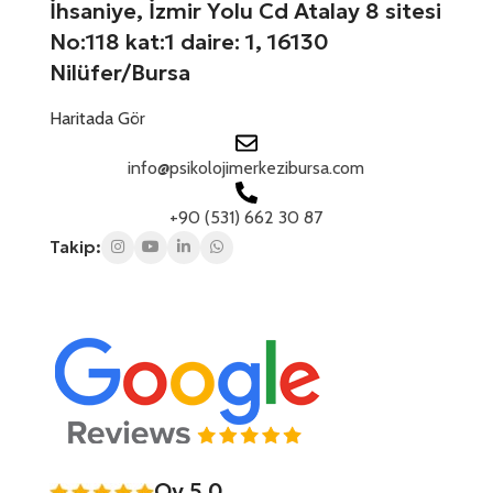
İhsaniye, İzmir Yolu Cd Atalay 8 sitesi
No:118 kat:1 daire: 1, 16130
Nilüfer/Bursa
Haritada Gör
info@psikolojimerkezibursa.com
+90 (531) 662 30 87
Takip:
Oy 5.0