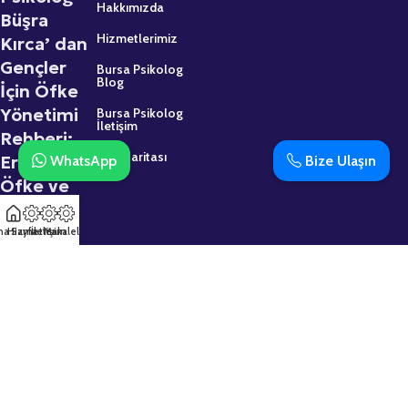
Hakkımızda
Büşra
Hizmetlerimiz
Kırca’ dan
Gençler
Bursa Psikolog
Blog
İçin Öfke
Yönetimi
Bursa Psikolog
İletişim
Rehberi:
Site Haritası
Ergenlikte
WhatsApp
Bize Ulaşın
Öfke ve
Sinir
2 Mart 2026
na Sayfa
Hizmetler
İletişim
Makaleler
Psikolojik
Destek
Almaktan
Çekinmeyin:
Uzman