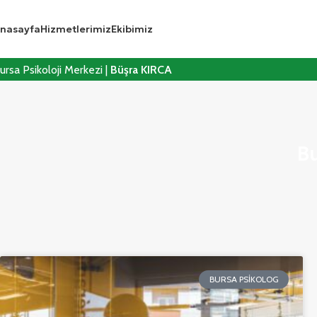
nasayfa
Hizmetlerimiz
Ekibimiz
ursa Psikoloji Merkezi |
Büşra KIRCA
Bu
BURSA PSIKOLOG