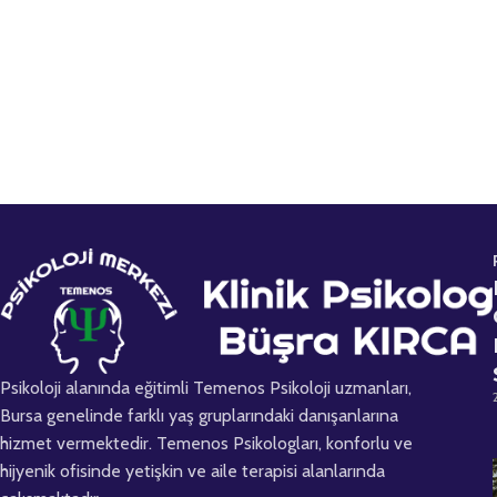
n
ı
z
E
-
P
o
s
t
a
Psikoloji alanında eğitimli Temenos Psikoloji uzmanları,
Bursa genelinde farklı yaş gruplarındaki danışanlarına
hizmet vermektedir. Temenos Psikologları, konforlu ve
hijyenik ofisinde yetişkin ve aile terapisi alanlarında