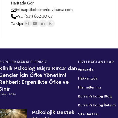
Haritada Gör
z
z
s
*
*
info@psikolojimerkezibursa.com
+
+90 (531) 662 30 87
1
Takip:
POPÜLER MAKALELERİMİZ
HIZLI BAĞLANTILAR
Klinik Psikolog Büşra Kırca’ dan
Anasayfa
Gençler İçin Öfke Yönetimi
Hakkımızda
Rehberi: Ergenlikte Öfke ve
Hizmetlerimiz
Sinir
2 Mart 2026
Bursa Psikolog Blog
Bursa Psikolog İletişim
Psikolojik Destek
Site Haritası