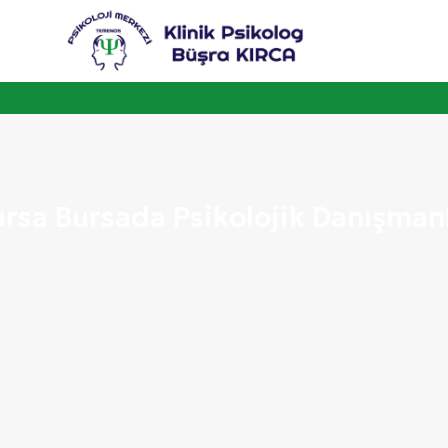
rsa Bursada Psikolojik Danışman