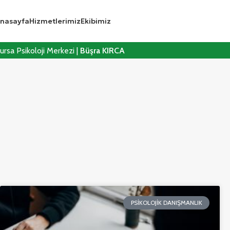
nasayfa
Hizmetlerimiz
Ekibimiz
ursa Psikoloji Merkezi |
Büşra KIRCA
PSIKOLOJIK DANIŞMANLIK