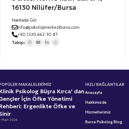
a
i
a
16130 Nilüfer/Bursa
t
n
n
i
ı
e
Haritada Gör
z
z
s
*
*
info@psikolojimerkezibursa.com
+
+90 (531) 662 30 87
1
Takip:
POPÜLER MAKALELERİMİZ
HIZLI BAĞLANTILAR
Klinik Psikolog Büşra Kırca’ dan
Anasayfa
Gençler İçin Öfke Yönetimi
Hakkımızda
Rehberi: Ergenlikte Öfke ve
Hizmetlerimiz
Sinir
2 Mart 2026
Bursa Psikolog Blog