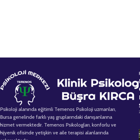
z
T
e
l
e
f
o
n
Psikoloji alanında eğitimli Temenos Psikoloji uzmanları,
Bursa genelinde farklı yaş gruplarındaki danışanlarına
hizmet vermektedir. Temenos Psikologları, konforlu ve
hijyenik ofisinde yetişkin ve aile terapisi alanlarında