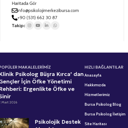
Haritada Gör
z
z
s
*
*
info@psikolojimerkezibursa.com
+
+90 (531) 662 30 87
1
Takip:
POPÜLER MAKALELERİMİZ
HIZLI BAĞLANTILAR
Klinik Psikolog Büşra Kırca’ dan
Anasayfa
Gençler İçin Öfke Yönetimi
Hakkımızda
Rehberi: Ergenlikte Öfke ve
Hizmetlerimiz
Sinir
2 Mart 2026
Bursa Psikolog Blog
Bursa Psikolog İletişim
Psikolojik Destek
Site Haritası