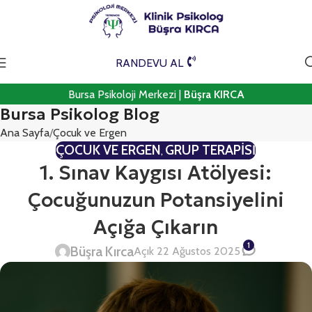
RANDEVU AL
Bursa Psikoloji Merkezi |
Büşra KIRCA
Bursa Psikolog Blog
Ana Sayfa
Çocuk ve Ergen
ÇOCUK VE ERGEN
GRUP TERAPISI
,
1. Sınav Kaygısı Atölyesi:
Çocuğunuzun Potansiyelini
Açığa Çıkarın
1
Büşra Kırca
Açık 22 Ağustos 2025