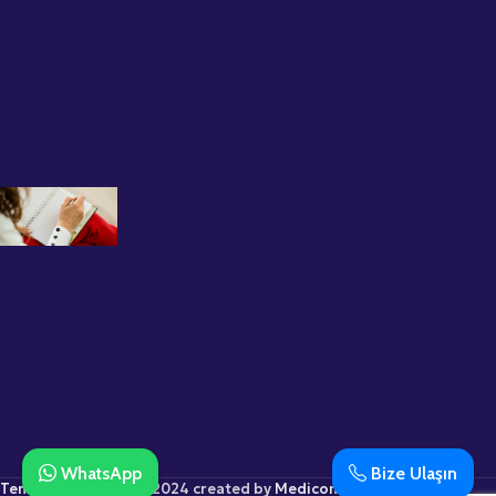
Psikolog
Büşra Kırca
ile İlk Seans
Deneyimi
12 Kasım 2025
Grup
Terapisinin
Faydaları
Nelerdir?
Uzman
Psikolog
Büşra
Kırca
Anlatıyor
12 Kasım 2025
WhatsApp
Bize Ulaşın
Temenos Psikoloji
© 2024 created by
Medicom