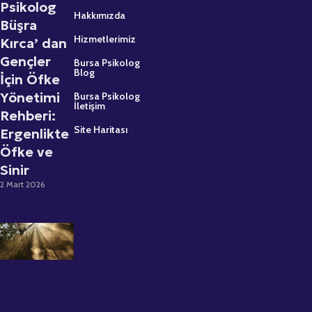
Psikolog
Hakkımızda
Büşra
Hizmetlerimiz
Kırca’ dan
Gençler
Bursa Psikolog
Blog
İçin Öfke
Yönetimi
Bursa Psikolog
İletişim
Rehberi:
Site Haritası
Ergenlikte
Öfke ve
Sinir
2 Mart 2026
Psikolojik
Destek
Almaktan
Çekinmeyin:
Uzman