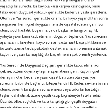
ilişkinin sona ermesi, sağlık sorun vs.) karşı duygusal olarak
yaşadığı bir süreçtir. Bir kayıpla karşı karşıya kalındığında, bunu
takip eden duygusal yolculuk genellikle keder ve yasla işaretlenir.
Ölüm ve
Yas süreci
, genellikle önemli bir kayıp yaşandıktan sonra
sergilenen hem içsel duyguları hem de dışsal ifadeleri içerir. Bu,
ölüm, ciddi hastalık, boşanma ya da başka herhangi bir ayrılık
yoluyla yakın birini kaybetmenin doğal bir tepkisidir.
Yas süreci
nin
aşamalarını, bireylerin kayıp sonrası yasla nasıl başa çıktıklarını ve
bu zorlu zamanlarda psikolojik destek aramanın önemini anlamak,
kaybın ve yasın karmaşıklığıyla baş etmenin çok önemli yönleridir.
Yas Sürecinde Duygusal Değişim
, genellikle kabul etme, acı
çekme, özlem duyma iyileşme aşamalarını içerir. Kaybın içsel
deneyimi olan keder ve yasın dışsal belirtileri olan yas, yas
sürecinin birbiriyle bağlantılı bileşenleridir [1]. Keder, sevilen birinin
ölümü, önemli bir ilişkinin sona ermesi veya ciddi bir hastalığın
teşhisi dahil olmak üzere çeşitli kayıp biçimleriyle tetiklenebilir.
Üzüntü, öfke, suçluluk ve kafa karışıklığı gibi çeşitli duyguları
uyandırabilen evrensel bir insan deneyimidir. Yas genellikle