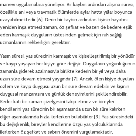
manevi uygulamalara yöneliyor. Bir kaybın ardından alışma süresi,
özellikle ani veya travmatik ölümlerde aylar hatta yıllar boyunca
uzayabilmektedir [6]. Derin bir kaybın ardından kişinin hayatını
yeniden inşa etmesi zaman, öz şefkat ve bazen de kedere eşlik
eden karmaşık duyguların üstesinden gelmek için ruh sağlığı
uzmanlarının rehberliğini gerektirir.
Yasın süresi, yas sürecinin karmaşık ve kişiselleştirilmiş bir yönüdür
ve kayıp yaşayan her kişiye göre değişir. Duyguların yoğunluğunun
zamanla giderek azalmasıyla birlikte kederin bir yıl veya daha
uzun süre devam etmesi yaygındır [7]. Ancak, ölen kişiye duyulan
özlem ve kayıp duygusu uzun bir süre devam edebilir ve kişinin
duygusal manzarasını ve günlük deneyimlerini şekillendirebilir.
Keder katı bir zaman çizelgesini takip etmez ve bireyler
kendilerini yas sürecinin bir aşamasında uzun bir süre kalırken
diğer aşamalarında hızla ilerlerken bulabilirler [3]. Yas süresindeki
bu değişkenlik, bireyler kendilerine özgü yas yolculuklarında
ilerlerken öz şefkat ve sabrın önemini vurgulamaktadır.