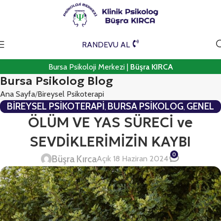
RANDEVU AL
Bursa Psikoloji Merkezi |
Büşra KIRCA
Bursa Psikolog Blog
Ana Sayfa
Bireysel Psikoterapi
BIREYSEL PSIKOTERAPI
BURSA PSIKOLOG
GENEL
,
,
PSIKOTERAPI
ÖLÜM VE YAS SÜRECİ ve
SEVDİKLERİMİZİN KAYBI
0
Büşra Kırca
Açık 18 Haziran 2024