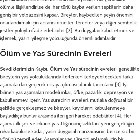
ölümle ilişkilendirilse de, her türlü kayba verilen tepkilerin daha
geniş bir yelpazesini kapsar. Bireyler, kaybedilen şeyin önemini
onurlandırmak için acılarını ritüeller, törenler veya diğer sembolik
jestler yoluyla ifade edebilirler [2]. Bu duyguları kabul etmek ve
işlemek, yasın iyileşme yolculuğunda önemli adımlardır.
Ölüm ve Yas Sürecinin Evreleri
Sevdiklerimizin Kaybı, Ölüm ve
Yas sürecinin evreleri
, genellikle
bireylerin yas yolculuklarında ilerlerken ilerleyebilecekleri farklı
aşamalardan geçerek ortaya çıkması olarak tanımlanır [3]. İyi
bilinen yas aşamaları modeli inkar, öfke, pazarlık, depresyon ve
kabullenmeyi içerir.
Yas sürec
inin evreleri, mutlaka doğrusal bir
şekilde gerçekleşmez ve bireyler, kayıplarını kabullenmeye
başladıkça bunlar arasında ileri geri hareket edebilirler [4]. Her
aşama, ilk şok ve inkarın yarattığı inançsızlıktan, yeni gerçekliğin
nihai kabulüne kadar, yasın duygusal manzarasının benzersiz bir
yönünü temsil eder. Aşamalar yas sürecini anlamak için bir