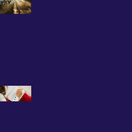
Psikolojik
Destek
Almaktan
Çekinmeyin:
Uzman
Psikolog
Büşra Kırca
ile İlk Seans
Deneyimi
12 Kasım 2025
Grup
Terapisinin
Faydaları
Nelerdir?
Uzman
Psikolog