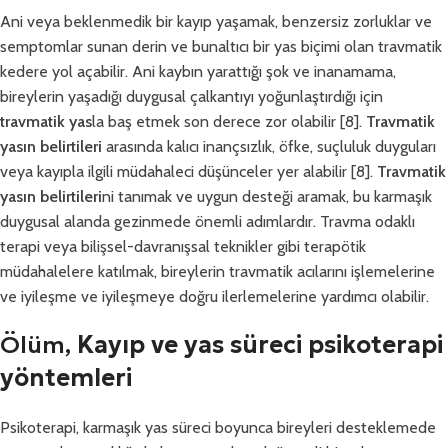
Ani veya beklenmedik bir kayıp yaşamak, benzersiz zorluklar ve
semptomlar sunan derin ve bunaltıcı bir yas biçimi olan travmatik
kedere yol açabilir. Ani kaybın yarattığı şok ve inanamama,
bireylerin yaşadığı duygusal çalkantıyı yoğunlaştırdığı için
travmatik yas
la baş etmek son derece zor olabilir [8].
Travmatik
yasın belirtileri
arasında kalıcı inançsızlık, öfke, suçluluk duyguları
veya kayıpla ilgili müdahaleci düşünceler yer alabilir [8].
Travmatik
yasın belirtileri
ni tanımak ve uygun desteği aramak, bu karmaşık
duygusal alanda gezinmede önemli adımlardır. Travma odaklı
terapi veya bilişsel-davranışsal teknikler gibi terapötik
müdahalelere katılmak, bireylerin travmatik acılarını işlemelerine
ve iyileşme ve iyileşmeye doğru ilerlemelerine yardımcı olabilir.
Ölüm,
Kayıp ve yas süreci psikoterapi
yöntemleri
Psikoterapi, karmaşık yas süreci boyunca bireyleri desteklemede