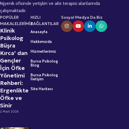
hijyenik ofisinde yetişkin ve aile terapisi alanlarında
çalışmaktadır.
POPÜLER
HIZLI
Sosyal Medya Da Biz
MAKALELERİMİZ
BAĞLANTILAR
Klinik
Anasayfa
Psikolog
Hakkımızda
Büşra
Hizmetlerimiz
Kırca’ dan
Gençler
Bursa Psikolog
Blog
İçin Öfke
Yönetimi
Bursa Psikolog
İletişim
Rehberi:
Site Haritası
Ergenlikte
Öfke ve
Sinir
2 Mart 2026