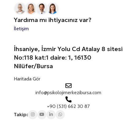
n
r
z
i
a
a
*
z
t
n
*
Yardıma mı ihtiyacınız var?
ı
e
z
İletişim
s
*
+
1
İhsaniye, İzmir Yolu Cd Atalay 8 sitesi
No:118 kat:1 daire: 1, 16130
Nilüfer/Bursa
Haritada Gör
info@psikolojimerkezibursa.com
+90 (531) 662 30 87
Takip: