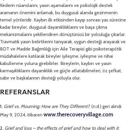
Kederin nüanslarını, yasın aşamalarını ve psikolojik destek
aramanın önemini anlamak, bu duygusal alanda gezinmenin
temel yönleridir. Kaybın ilk etkisinden kayıp sonrası yas sürecine
kadar bireyler, duygusal dayanıklılıklarını ve başa çıkma
mekanizmalarını şekillendiren dönüştürücü bir yolculuğa çıkarlar.
Travmatik yasın belirtilerini tanıyarak, uygun desteği arayarak ve
BDT ve Madde Bağımlılığı için Aile Terapisi gibi psikoterapötik
müdahalelere katılarak bireyler iyileşme, iyileşme ve nihai
kabullenme yoluna girebilirler. Bireylerin, kaybın ve yasın
karmaşıklıklarını dayanıklılık ve güçle atlatabilmeleri, öz şefkat,
sabır ve başkalarının desteği yoluyla olur.
REFERANSLAR
1.
Grief vs. Mourning: How are They Different?
. (n.d.) geri alındı
www.therecoveryvillage.com
May 9, 2024, itibaren
2.
Grief and loss – the effects of grief and how to deal with it
.