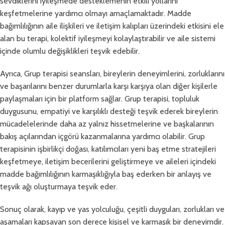
sevdiklerini iyileşmede desteklemenin etkili yollarını
keşfetmelerine yardımcı olmayı amaçlamaktadır. Madde
bağımlılığının aile ilişkileri ve iletişim kalıpları üzerindeki etkisini ele
alan bu terapi, kolektif iyileşmeyi kolaylaştırabilir ve aile sistemi
içinde olumlu değişiklikleri teşvik edebilir.
Ayrıca, Grup terapisi seansları, bireylerin deneyimlerini, zorluklarını
ve başarılarını benzer durumlarla karşı karşıya olan diğer kişilerle
paylaşmaları için bir platform sağlar. Grup terapisi, topluluk
duygusunu, empatiyi ve karşılıklı desteği teşvik ederek bireylerin
mücadelelerinde daha az yalnız hissetmelerine ve başkalarının
bakış açılarından içgörü kazanmalarına yardımcı olabilir. Grup
terapisinin işbirlikçi doğası, katılımcıları yeni baş etme stratejileri
keşfetmeye, iletişim becerilerini geliştirmeye ve aileleri içindeki
madde bağımlılığının karmaşıklığıyla baş ederken bir anlayış ve
teşvik ağı oluşturmaya teşvik eder.
Sonuç olarak, kayıp ve yas yolculuğu, çeşitli duyguları, zorlukları ve
aşamaları kapsayan son derece kişisel ve karmaşık bir deneyimdir.