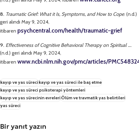
8.
Traumatic Grief: What it Is, Symptoms, and How to Cope
. (n.d.)
geri alındı May 9, 2024,
psychcentral.com/health/traumatic-grief
itibaren
9.
Effectiveness of Cognitive Behavioral Therapy on Spiritual …
.
(n.d.) geri alındı May 9, 2024,
www.ncbi.nlm.nih.gov/pmc/articles/PMC54832
itibaren
kayıp ve yas süreci
kayıp ve yas süreci ile baş etme
kayıp ve yas süreci psikoterapi yöntemleri
kayıp ve yas sürecinin evreleri
Ölüm ve travmatik yas belirtileri
yas süreci
Bir yanıt yazın