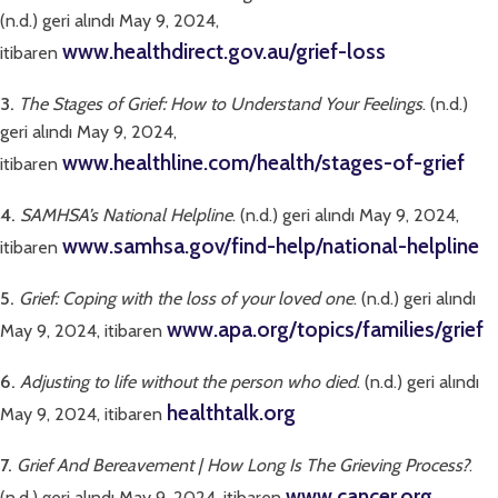
(n.d.) geri alındı May 9, 2024,
www.healthdirect.gov.au/grief-loss
itibaren
3.
The Stages of Grief: How to Understand Your Feelings
. (n.d.)
geri alındı May 9, 2024,
www.healthline.com/health/stages-of-grief
itibaren
4.
SAMHSA’s National Helpline
. (n.d.) geri alındı May 9, 2024,
www.samhsa.gov/find-help/national-helpline
itibaren
5.
Grief: Coping with the loss of your loved one
. (n.d.) geri alındı
www.apa.org/topics/families/grief
May 9, 2024, itibaren
6.
Adjusting to life without the person who died
. (n.d.) geri alındı
healthtalk.org
May 9, 2024, itibaren
7.
Grief And Bereavement | How Long Is The Grieving Process?
.
www.cancer.org
(n.d.) geri alındı May 9, 2024, itibaren