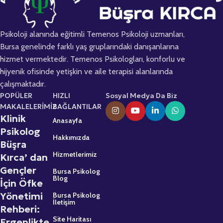
Psikoloji alanında eğitimli Temenos Psikoloji uzmanları,
Bursa genelinde farklı yaş gruplarındaki danışanlarına
hizmet vermektedir. Temenos Psikologları, konforlu ve
hijyenik ofisinde yetişkin ve aile terapisi alanlarında
çalışmaktadır.
POPÜLER
HIZLI
Sosyal Medya Da Biz
MAKALELERİMİZ
BAĞLANTILAR
Klinik
Anasayfa
Psikolog
Hakkımızda
Büşra
Hizmetlerimiz
Kırca’ dan
Gençler
Bursa Psikolog
Blog
İçin Öfke
Yönetimi
Bursa Psikolog
İletişim
Rehberi:
Site Haritası
Ergenlikte