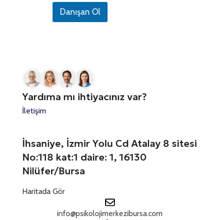
i
f
d
Danışan Ol
o
t
r
n
e
e
N
s
d
u
i
S
m
n
a
i
t
r
z
a
a
*
t
n
Yardıma mı ihtiyacınız var?
ı
e
z
İletişim
s
*
+
1
İhsaniye, İzmir Yolu Cd Atalay 8 sitesi
No:118 kat:1 daire: 1, 16130
Nilüfer/Bursa
Haritada Gör
info@psikolojimerkezibursa.com