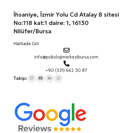
+
1
İhsaniye, İzmir Yolu Cd Atalay 8 sitesi
No:118 kat:1 daire: 1, 16130
Nilüfer/Bursa
Haritada Gör
info@psikolojimerkezibursa.com
+90 (531) 662 30 87
Takip: