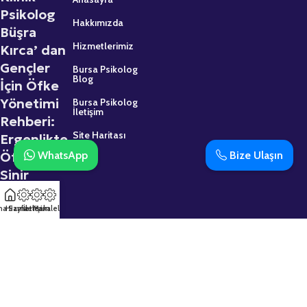
Psikolog
Hakkımızda
Büşra
Hizmetlerimiz
Kırca’ dan
Gençler
Bursa Psikolog
Blog
İçin Öfke
Yönetimi
Bursa Psikolog
İletişim
Rehberi:
Site Haritası
Ergenlikte
WhatsApp
Bize Ulaşın
Öfke ve
Sinir
2 Mart 2026
na Sayfa
Hizmetler
İletişim
Makaleler
Psikolojik
Destek
Almaktan
Çekinmeyin: