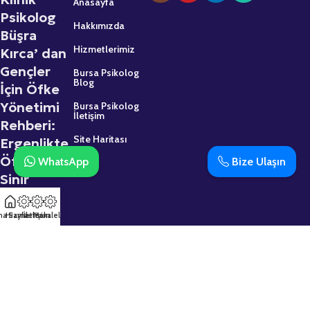
Anasayfa
Psikolog
Hakkımızda
Büşra
Hizmetlerimiz
Kırca’ dan
Gençler
Bursa Psikolog
Blog
İçin Öfke
Yönetimi
Bursa Psikolog
İletişim
Rehberi:
Site Haritası
Ergenlikte
Öfke ve
WhatsApp
Bize Ulaşın
Sinir
2 Mart 2026
na Sayfa
Hizmetler
İletişim
Makaleler
Psikolojik
Destek
Almaktan
Çekinmeyin: