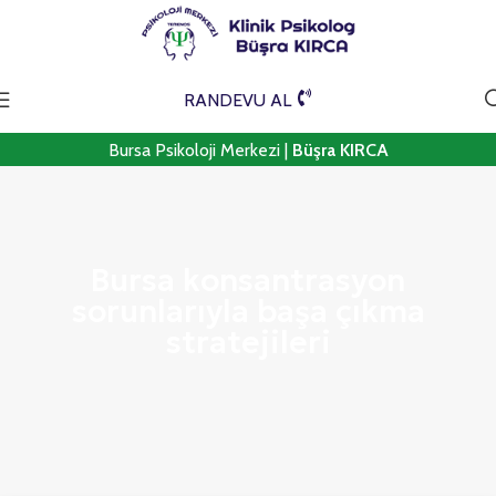
RANDEVU AL
Bursa Psikoloji Merkezi |
Büşra KIRCA
Bursa konsantrasyon
sorunlarıyla başa çıkma
stratejileri