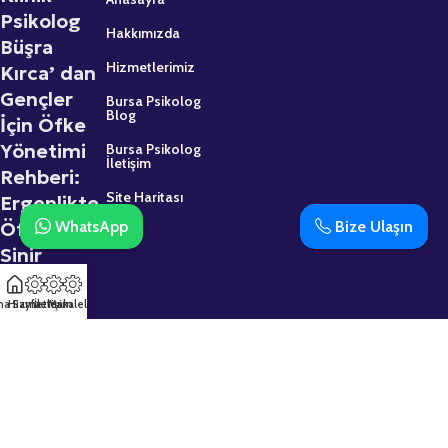
Psikolog
Hakkımızda
Büşra
Hizmetlerimiz
Kırca’ dan
Gençler
Bursa Psikolog
Blog
İçin Öfke
Yönetimi
Bursa Psikolog
İletişim
Rehberi:
Site Haritası
Ergenlikte
WhatsApp
Bize Ulaşın
Öfke ve
Sinir
2 Mart 2026
na Sayfa
Hizmetler
İletişim
Makaleler
Psikolojik
Destek
Almaktan
Çekinmeyin: