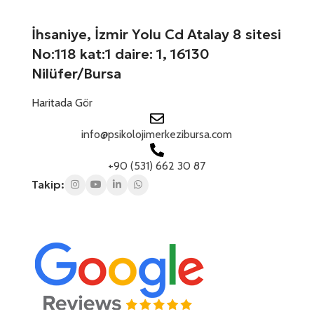
+
1
İhsaniye, İzmir Yolu Cd Atalay 8 sitesi
No:118 kat:1 daire: 1, 16130
Nilüfer/Bursa
Haritada Gör
info@psikolojimerkezibursa.com
+90 (531) 662 30 87
Takip: