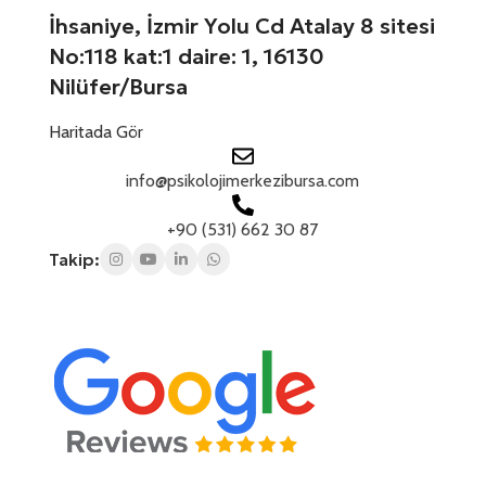
1
e
İhsaniye, İzmir Yolu Cd Atalay 8 sitesi
f
No:118 kat:1 daire: 1, 16130
o
n
Nilüfer/Bursa
Haritada Gör
info@psikolojimerkezibursa.com
+90 (531) 662 30 87
Takip: