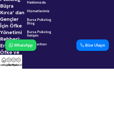
Hakkımızda
Büşra
Hizmetlerimiz
Kırca’ dan
Gençler
Bursa Psikolog
Blog
İçin Öfke
Yönetimi
Bursa Psikolog
İletişim
Rehberi:
Site Haritası
Ergenlikte
WhatsApp
Bize Ulaşın
Öfke ve
Sinir
2 Mart 2026
na Sayfa
Hizmetler
İletişim
Makaleler
Psikolojik
Destek
Almaktan
Çekinmeyin:
Uzman