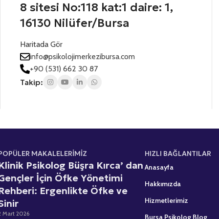
t
8 sitesi No:118 kat:1 daire: 1,
s
r
a
i
a
16130 Nilüfer/Bursa
t
n
n
i
ı
e
Haritada Gör
z
z
s
*
*
info@psikolojimerkezibursa.com
+
+90 (531) 662 30 87
1
Takip:
POPÜLER MAKALELERİMİZ
HIZLI BAĞLANTILAR
Klinik Psikolog Büşra Kırca’ dan
Anasayfa
Gençler İçin Öfke Yönetimi
Hakkımızda
Rehberi: Ergenlikte Öfke ve
Hizmetlerimiz
Sinir
2 Mart 2026
Bursa Psikolog Blog