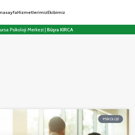
nasayfa
Hizmetlerimiz
Ekibimiz
ursa Psikoloji Merkezi |
Büşra KIRCA
PSIKOLOJI