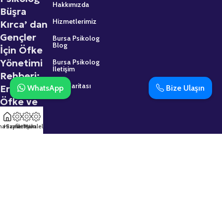
Hakkımızda
Büşra
Hizmetlerimiz
Kırca’ dan
Gençler
Bursa Psikolog
Blog
İçin Öfke
Yönetimi
Bursa Psikolog
İletişim
Rehberi:
Site Haritası
Ergenlikte
WhatsApp
Bize Ulaşın
Öfke ve
Sinir
2 Mart 2026
na Sayfa
Hizmetler
İletişim
Makaleler
Psikolojik
Destek
Almaktan
Çekinmeyin:
Uzman