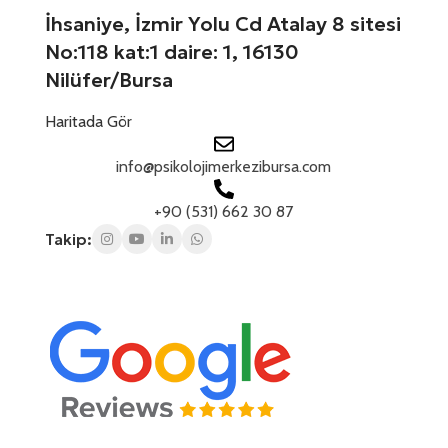
z
1
İhsaniye, İzmir Yolu Cd Atalay 8 sitesi
*
No:118 kat:1 daire: 1, 16130
Nilüfer/Bursa
Haritada Gör
info@psikolojimerkezibursa.com
+90 (531) 662 30 87
Takip: