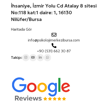
1
İhsaniye, İzmir Yolu Cd Atalay 8 sitesi
No:118 kat:1 daire: 1, 16130
Nilüfer/Bursa
Haritada Gör
info@psikolojimerkezibursa.com
+90 (531) 662 30 87
Takip: