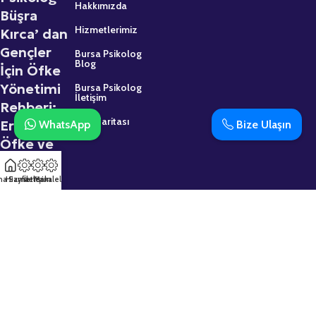
Hakkımızda
Büşra
Hizmetlerimiz
Kırca’ dan
Gençler
Bursa Psikolog
Blog
İçin Öfke
Yönetimi
Bursa Psikolog
İletişim
Rehberi:
Site Haritası
Ergenlikte
WhatsApp
Bize Ulaşın
Öfke ve
Sinir
2 Mart 2026
na Sayfa
Hizmetler
İletişim
Makaleler
Psikolojik
Destek
Almaktan
Çekinmeyin:
Uzman