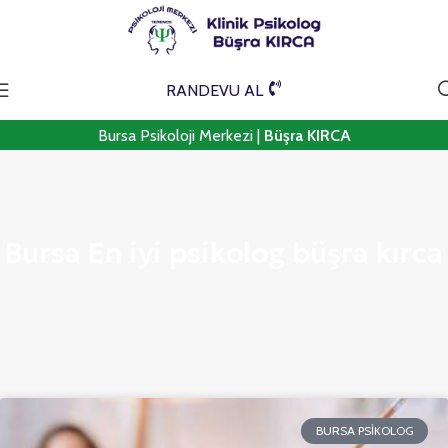
RANDEVU AL
Bursa Psikoloji Merkezi |
Büşra KIRCA
Bursa En iyi psikolog büşra kırca
BURSA PSIKOLOG