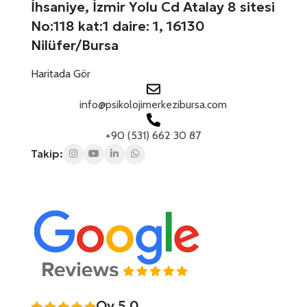
İhsaniye, İzmir Yolu Cd Atalay 8 sitesi
No:118 kat:1 daire: 1, 16130
Nilüfer/Bursa
Haritada Gör
info@psikolojimerkezibursa.com
+90 (531) 662 30 87
Takip:
Oy 5.0