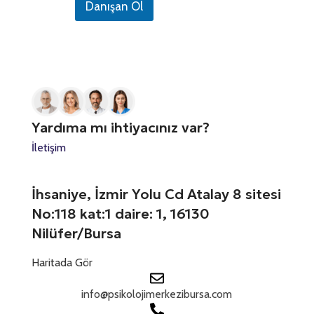
Danışan Ol
o
t
d
r
n
r
e
e
N
e
s
d
u
s
i
S
m
i
n
a
A
i
t
r
d
z
a
a
r
*
t
n
e
Yardıma mı ihtiyacınız var?
ı
s
e
z
i
İletişim
s
*
n
+
i
z
1
İhsaniye, İzmir Yolu Cd Atalay 8 sitesi
No:118 kat:1 daire: 1, 16130
Nilüfer/Bursa
Haritada Gör
info@psikolojimerkezibursa.com