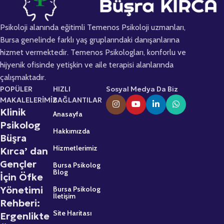
Psikoloji alanında eğitimli Temenos Psikoloji uzmanları,
Bursa genelinde farklı yaş gruplarındaki danışanlarına
hizmet vermektedir. Temenos Psikologları, konforlu ve
hijyenik ofisinde yetişkin ve aile terapisi alanlarında
çalışmaktadır.
POPÜLER
HIZLI
Sosyal Medya Da Biz
MAKALELERİMİZ
BAĞLANTILAR
Klinik
Anasayfa
Psikolog
Hakkımızda
Büşra
Hizmetlerimiz
Kırca’ dan
Gençler
Bursa Psikolog
Blog
İçin Öfke
Yönetimi
Bursa Psikolog
İletişim
Rehberi:
Site Haritası
Ergenlikte