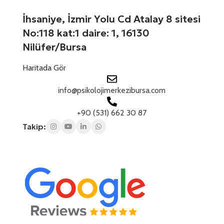
+
ı
1
n
İhsaniye, İzmir Yolu Cd Atalay 8 sitesi
ı
No:118 kat:1 daire: 1, 16130
z
Nilüfer/Bursa
Haritada Gör
info@psikolojimerkezibursa.com
+90 (531) 662 30 87
Takip: