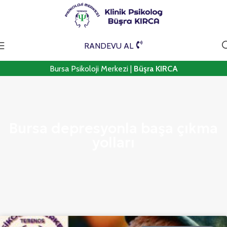
RANDEVU AL
Bursa Psikoloji Merkezi |
Büşra KIRCA
Bursa depresyonla başa çıkma
yolları