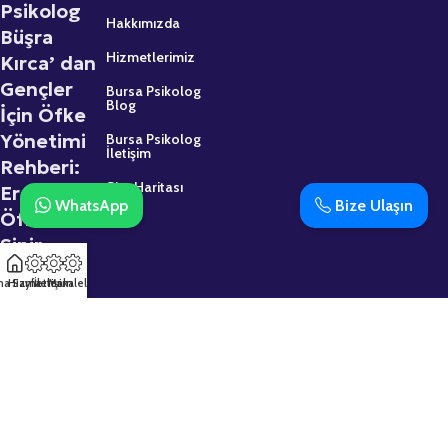
Psikolog
Hakkımızda
Büşra
Hizmetlerimiz
Kırca’ dan
Gençler
Bursa Psikolog
Blog
İçin Öfke
Yönetimi
Bursa Psikolog
İletişim
Rehberi:
Site Haritası
Ergenlikte
WhatsApp
Bize Ulaşın
Öfke ve
Sinir
2 Mart 2026
na Sayfa
Hizmetler
İletişim
Makaleler
Psikolojik
Destek
Almaktan
Çekinmeyin:
Uzman