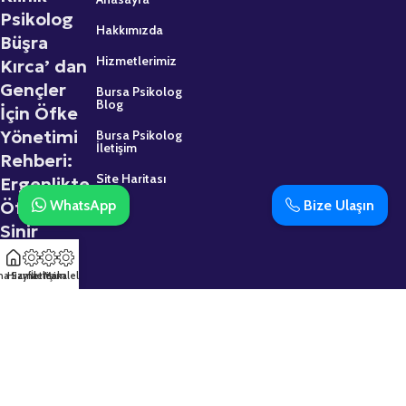
Psikolog
Hakkımızda
Büşra
Hizmetlerimiz
Kırca’ dan
Gençler
Bursa Psikolog
Blog
İçin Öfke
Yönetimi
Bursa Psikolog
İletişim
Rehberi:
Site Haritası
Ergenlikte
WhatsApp
Bize Ulaşın
Öfke ve
Sinir
2 Mart 2026
na Sayfa
Hizmetler
İletişim
Makaleler
Psikolojik
Destek
Almaktan
Çekinmeyin: