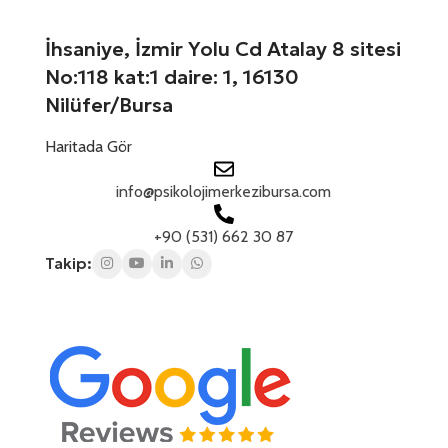
ı
+
z
1
İhsaniye, İzmir Yolu Cd Atalay 8 sitesi
No:118 kat:1 daire: 1, 16130
Nilüfer/Bursa
Haritada Gör
info@psikolojimerkezibursa.com
+90 (531) 662 30 87
Takip: