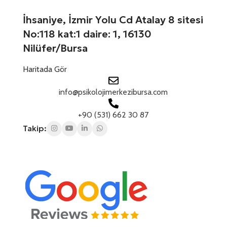
+
r
1
e
İhsaniye, İzmir Yolu Cd Atalay 8 sitesi
s
No:118 kat:1 daire: 1, 16130
i
n
Nilüfer/Bursa
i
z
Haritada Gör
info@psikolojimerkezibursa.com
+90 (531) 662 30 87
Takip: