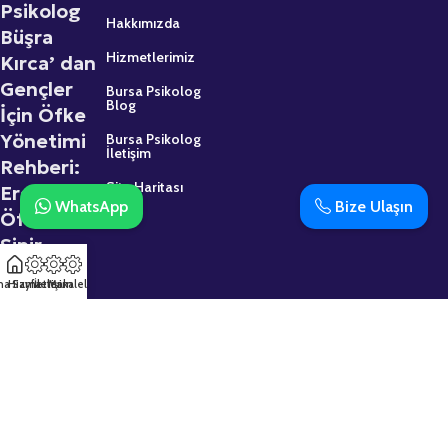
Psikolog
Hakkımızda
Büşra
Hizmetlerimiz
Kırca’ dan
Gençler
Bursa Psikolog
Blog
İçin Öfke
Yönetimi
Bursa Psikolog
İletişim
Rehberi:
Site Haritası
Ergenlikte
WhatsApp
Bize Ulaşın
Öfke ve
Sinir
2 Mart 2026
na Sayfa
Hizmetler
İletişim
Makaleler
Psikolojik
Destek
Almaktan
Çekinmeyin:
Uzman