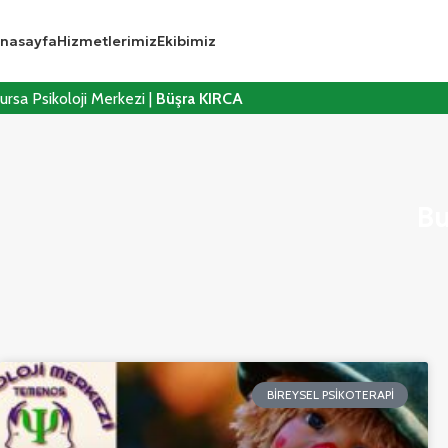
nasayfa
Hizmetlerimiz
Ekibimiz
ursa Psikoloji Merkezi |
Büşra KIRCA
Bu
BIREYSEL PSIKOTERAPI