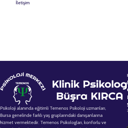
İletişim
a
n
ı
z
N
u
m
a
r
a
n
ı
z
Psikoloji alanında eğitimli Temenos Psikoloji uzmanları,
Bursa genelinde farklı yaş gruplarındaki danışanlarına
hizmet vermektedir. Temenos Psikologları, konforlu ve