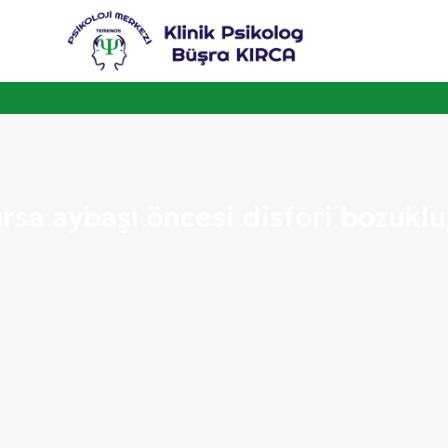
rsa aybaşı öncesi disfori bozukl