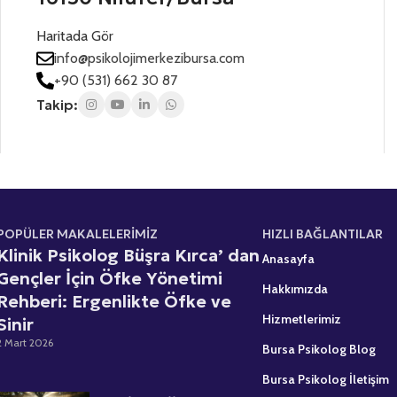
t
n
n
i
ı
e
Haritada Gör
z
z
s
*
*
info@psikolojimerkezibursa.com
+
+90 (531) 662 30 87
1
Takip:
POPÜLER MAKALELERİMİZ
HIZLI BAĞLANTILAR
Klinik Psikolog Büşra Kırca’ dan
Anasayfa
Gençler İçin Öfke Yönetimi
Hakkımızda
Rehberi: Ergenlikte Öfke ve
Hizmetlerimiz
Sinir
2 Mart 2026
Bursa Psikolog Blog
Bursa Psikolog İletişim