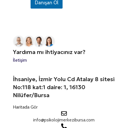
Danışan Ol
o
t
P
r
n
o
e
e
N
s
s
d
u
t
i
S
m
a
n
a
E
i
t
r
-
z
a
a
P
*
t
n
o
Yardıma mı ihtiyacınız var?
ı
s
e
z
t
İletişim
s
*
a
+
T
e
1
İhsaniye, İzmir Yolu Cd Atalay 8 sitesi
l
No:118 kat:1 daire: 1, 16130
e
f
Nilüfer/Bursa
o
n
Haritada Gör
info@psikolojimerkezibursa.com