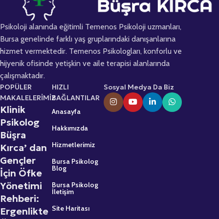
Psikoloji alanında eğitimli Temenos Psikoloji uzmanları,
Bursa genelinde farklı yaş gruplarındaki danışanlarına
hizmet vermektedir. Temenos Psikologları, konforlu ve
hijyenik ofisinde yetişkin ve aile terapisi alanlarında
çalışmaktadır.
POPÜLER
HIZLI
Sosyal Medya Da Biz
MAKALELERİMİZ
BAĞLANTILAR
Klinik
Anasayfa
Psikolog
Hakkımızda
Büşra
Hizmetlerimiz
Kırca’ dan
Gençler
Bursa Psikolog
Blog
İçin Öfke
Yönetimi
Bursa Psikolog
İletişim
Rehberi:
Site Haritası
Ergenlikte