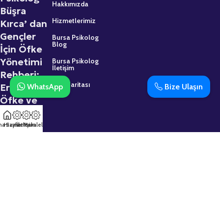
Hakkımızda
Büşra
Hizmetlerimiz
Kırca’ dan
Gençler
Bursa Psikolog
Blog
İçin Öfke
Yönetimi
Bursa Psikolog
İletişim
Rehberi:
Site Haritası
Ergenlikte
WhatsApp
Bize Ulaşın
Öfke ve
Sinir
2 Mart 2026
na Sayfa
Hizmetler
İletişim
Makaleler
Psikolojik
Destek
Almaktan
Çekinmeyin:
Uzman