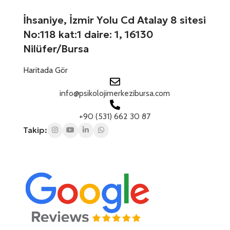
+
1
İhsaniye, İzmir Yolu Cd Atalay 8 sitesi
No:118 kat:1 daire: 1, 16130
Nilüfer/Bursa
Haritada Gör
info@psikolojimerkezibursa.com
+90 (531) 662 30 87
Takip: