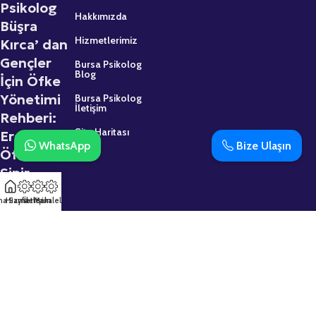
Psikolog
Hakkımızda
Büşra
Hizmetlerimiz
Kırca’ dan
Gençler
Bursa Psikolog
Blog
İçin Öfke
Yönetimi
Bursa Psikolog
İletişim
Rehberi:
Site Haritası
Ergenlikte
WhatsApp
Bize Ulaşın
Öfke ve
Sinir
2 Mart 2026
na Sayfa
Hizmetler
İletişim
Makaleler
Psikolojik
Destek
Almaktan
Çekinmeyin:
Uzman