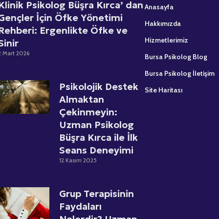
Klinik Psikolog Büşra Kırca’ dan
Anasayfa
Gençler İçin Öfke Yönetimi
Hakkımızda
Rehberi: Ergenlikte Öfke ve
Hizmetlerimiz
Sinir
2 Mart 2026
Bursa Psikolog Blog
Bursa Psikolog İletişim
Psikolojik Destek
Site Haritası
Almaktan
Çekinmeyin:
Uzman Psikolog
Büşra Kırca ile İlk
Seans Deneyimi
12 Kasım 2025
Grup Terapisinin
Faydaları