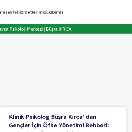
nasayfa
Hizmetlerimiz
Ekibimiz
ursa Psikoloji Merkezi |
Büşra KIRCA
Klinik Psikolog Büşra Kırca’ dan
Gençler İçin Öfke Yönetimi Rehberi: