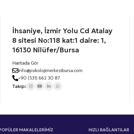
s
f
t
o
t
a
n
e
A
N
d
d
u
İhsaniye, İzmir Yolu Cd Atalay
S
r
m
e
a
t
8 sitesi No:118 kat:1 daire: 1,
s
r
a
i
a
16130 Nilüfer/Bursa
t
n
n
i
ı
e
Haritada Gör
z
z
s
*
*
info@psikolojimerkezibursa.com
+
+90 (531) 662 30 87
1
Takip:
POPÜLER MAKALELERİMİZ
HIZLI BAĞLANTILAR