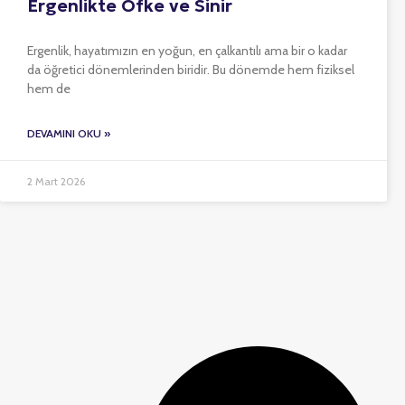
Ergenlikte Öfke ve Sinir
Ergenlik, hayatımızın en yoğun, en çalkantılı ama bir o kadar
da öğretici dönemlerinden biridir. Bu dönemde hem fiziksel
hem de
DEVAMINI OKU »
2 Mart 2026