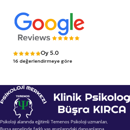
Oy 5.0
16 değerlendirmeye göre
Psikoloji alanında eğitimli Temenos Psikoloji uzmanları,
Bursa genelinde farklı yaş gruplarındaki danışanlarına