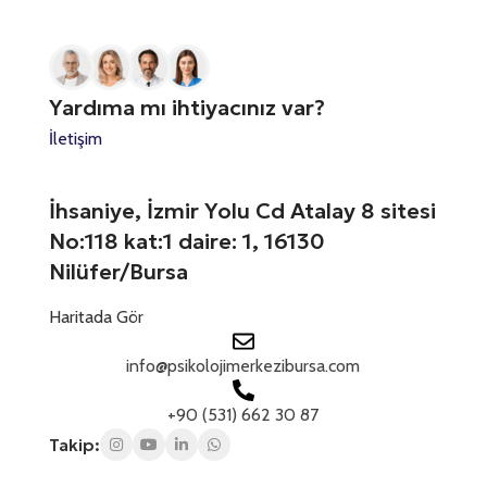
S
m
n
n
a
N
i
t
r
u
z
a
a
m
*
t
n
a
Yardıma mı ihtiyacınız var?
ı
r
e
z
a
İletişim
s
*
n
+
ı
z
1
İhsaniye, İzmir Yolu Cd Atalay 8 sitesi
E
No:118 kat:1 daire: 1, 16130
-
P
Nilüfer/Bursa
o
s
Haritada Gör
t
a
info@psikolojimerkezibursa.com
+90 (531) 662 30 87
Takip: