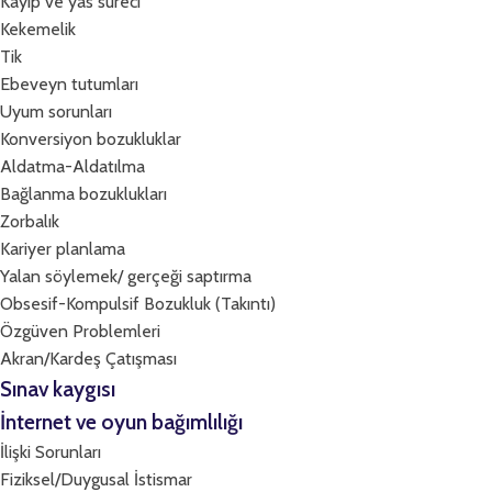
Kayıp ve yas süreci
Kekemelik
Tik
Ebeveyn tutumları
Uyum sorunları
Konversiyon bozukluklar
Aldatma-Aldatılma
Bağlanma bozuklukları
Zorbalık
Kariyer planlama
Yalan söylemek/ gerçeği saptırma
Obsesif-Kompulsif Bozukluk (Takıntı)
Özgüven Problemleri
Akran/Kardeş Çatışması
Sınav kaygısı
İnternet ve oyun bağımlılığı
İlişki Sorunları
Fiziksel/Duygusal İstismar