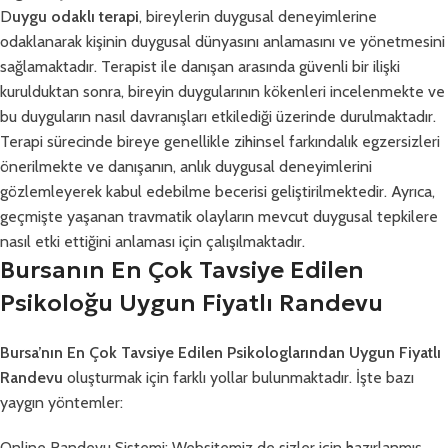
D
uygu odaklı terapi
, bireylerin duygusal deneyimlerine
odaklanarak kişinin duygusal dünyasını anlamasını ve yönetmesini
sağlamaktadır. Terapist ile danışan arasında güvenli bir ilişki
kurulduktan sonra, bireyin duygularının kökenleri incelenmekte ve
bu duyguların nasıl davranışları etkilediği üzerinde durulmaktadır.
Terapi sürecinde bireye genellikle zihinsel farkındalık egzersizleri
önerilmekte ve danışanın, anlık duygusal deneyimlerini
gözlemleyerek kabul edebilme becerisi geliştirilmektedir. Ayrıca,
geçmişte yaşanan travmatik olayların mevcut duygusal tepkilere
nasıl etki ettiğini anlaması için çalışılmaktadır.
Bursanın En Çok Tavsiye Edilen
Psikoloğu Uygun Fiyatlı Randevu
Bursa’nın En Çok Tavsiye Edilen Psikologlarından Uygun Fiyatlı
Randevu
oluşturmak için farklı yollar bulunmaktadır. İşte bazı
yaygın yöntemler:
Online Randevu Sistemi: Websitemiz de sizler için hazırlanmış