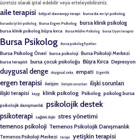
ücretsiz olarak iptal edebilir veya erteleyebilirsiniz.
aile terapisi
bilişsel davranışçı terapi
bursa'da en iyi psikolog
bursa klinik psikolog
Bursa Ergen Psikolog
bursada iyi bir psikolog
bursa klinik psikolog büşra kırca
Bursa Nilüfer Psikolog
bursa Oyun terapisi
Bursa Psikolog
Bursa psikolog fiyatları
Bursa Psikolog Öneri
Bursa Psikoloji Merkezi
bursa psikoloji
Büşra Kırca
bursa çocuk psikoloğu
Depresyon
bursa terapist
duygusal denge
empati
duygusal zeka
Ergenlik
ergen terapisi
ilişki sorunları
iletişim
iletişim sorunları
klinik psikolog
ilişki terapisi
Psikolog
psikolog bursa
kaygı
psikolojik destek
psikolojik danışmanlık
psikoterapi
stres yönetimi
sağlıklı ilişki
temenos psikoloji
Temenos Psikolojik Danışmanlık
yetişkin terapisi
Temenos Psikoloji Merkezi
terapi