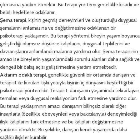
çıkmasına yardım etmektir. Bu terapi yöntemi genellikle kısadır ve
belirli hedeflere odaklanır.
Şema terapi
, kişinin geçmiş deneyimleri ve oluşturduğu duygusal
şemalarını anlamasına ve değiştirmesine odaklanan bir
psikoterapi yaklaşımdır. Bu terapi yöntemi, bireyin yaşam boyunca
geliştirdiği olumsuz düşünce kalıplarını, duygusal tepkilerini ve
davranışlarını anlamlandırmalarına yardımcı olur. Şema terapisinin
amacı ise bireylerin yaşamlarındaki sorunlu alanları daha sağlıklı ve
dengeli bir bakış açısı geliştirmesine yardım etmektedir.
Aktarım odaklı terapi
, genellikle güvenli bir ortamda danışan ve
terapist ile kurulan ilişki yoluyla kişinin iç dünyasını keşfettiği bir
psikoterapi yöntemidir. Terapist, danışanın yaşamında tekrarlayan
temaları veya duygusal reaksiyonları fark etmesine yardımcı olur.
Bu terapi yaklaşımının amacı, danışanın bilinçsiz olarak diğer
insanlarla (özellikle ebeveynleri veya bakıcılarıyla) deneyimlediği
ilişki kalıplarını fark etmesine ve bu kalıpları değiştirmesine
yardımcı olmaktır. Bu şekilde, danışan kendi yaşamında daha
sağlıklı ilişkiler kurabilir.