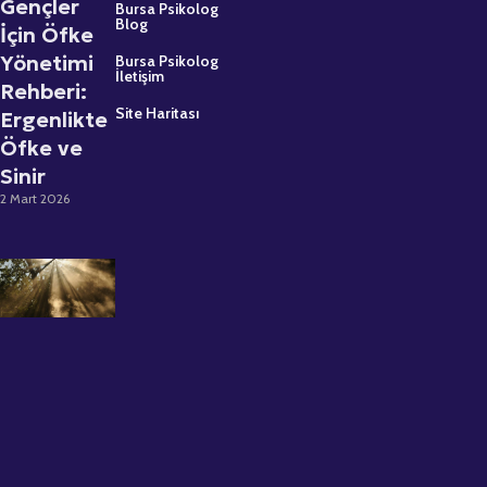
Gençler
Bursa Psikolog
Blog
İçin Öfke
Yönetimi
Bursa Psikolog
İletişim
Rehberi:
Site Haritası
Ergenlikte
Öfke ve
Sinir
2 Mart 2026
Psikolojik
Destek
Almaktan
Çekinmeyin:
Uzman
Psikolog
Büşra Kırca
ile İlk Seans